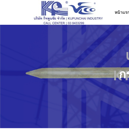
ข้าม
ไป
หน้าแร
ที่
เนื้อหา
ก