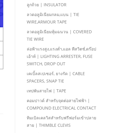
ลูกถ้วย | INSULATOR
ลวดอลูมิเนียมกลม,แบน | TIE
WIRE,ARMOUR TAPE
ลวดอลูมิเนียมหุ้มฉนวน | COVERED
TIE WIRE
ล่อฟ้าแรงสูง,แรงตํ่า,แอล ทีสวิตช์,ดร๊อป
เอ้าท์ | LIGHTING ARRESTER, FUSE
SWITCH, DROP OUT
เคเบิ้ลสเปเซอร์, ยางรัด | CABLE
SPACERS, SNAP TIE
เทปพันสายไฟ | TAPE
คอมปาวด์ สําหรับจุดต่อสายไฟฟ้า |
COMPOUND ELECTRICAL CONTACT
ทิมเบิลเคลวิสสําหรับฟรีฟอร์มเข้าปลาย
สาย | THIMBLE CLEVIS