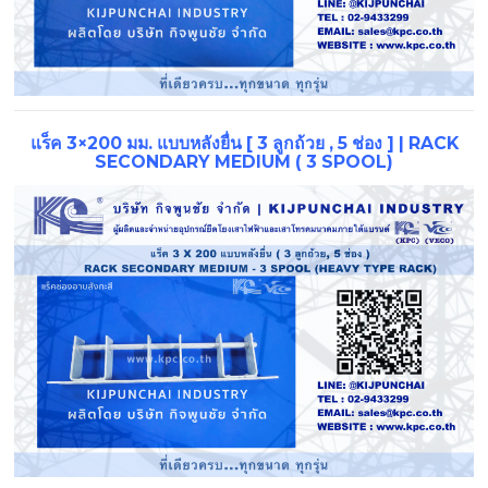
แร็ค 3×200 มม. แบบหลังยื่น [ 3 ลูกถ้วย , 5 ช่อง ] | RACK
SECONDARY MEDIUM ( 3 SPOOL)