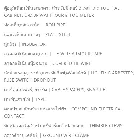
ตู้อลูมิเนียมใช้นอกอาคาร สําหรับมิเตอร์ 3 เฟส และ TOU | AL
CABINET, O/D 3P WATTHOUR & TOU METER
ท่อเหล็ก,กล่องเหล็ก | IRON PIPE
แผ่นเหล็กแบบต่างๆ | PLATE STEEL
ลูกถ้วย | INSULATOR
ลวดอลูมิเนียมกลม,แบน | TIE WIRE,ARMOUR TAPE
ลวดอลูมิเนียมหุ้มฉนวน | COVERED TIE WIRE
ล่อฟ้าแรงสูง,แรงตํ่า,แอล ทีสวิตช์,ดร๊อปเอ้าท์ | LIGHTING ARRESTER,
FUSE SWITCH, DROP OUT
เคเบิ้ลสเปเซอร์, ยางรัด | CABLE SPACERS, SNAP TIE
เทปพันสายไฟ | TAPE
คอมปาวด์ สําหรับจุดต่อสายไฟฟ้า | COMPOUND ELECTRICAL
CONTACT
ทิมเบิลเคลวิสสําหรับฟรีฟอร์มเข้าปลายสาย | THIMBLE CLEVIS
กราวด์วายแคล้มป์ | GROUND WIRE CLAMP