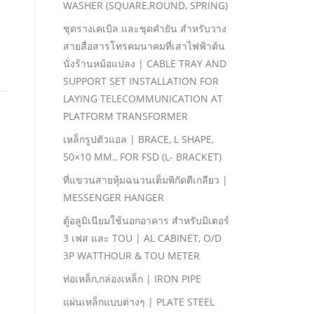
WASHER (SQUARE,ROUND, SPRING)
ชุดรางเคเบิล และชุดคํายัน สําหรับวาง
สายสื่อสารโทรคมนาคมที่เสาไฟฟ้าต้น
นั่งร้านหม้อแปลง | CABLE TRAY AND
SUPPORT SET INSTALLATION FOR
LAYING TELECOMMUNICATION AT
PLATFORM TRANSFORMER
เหล็กรูปตัวแอล | BRACE, L SHAPE,
50×10 MM., FOR FSD (L- BRACKET)
ที่แขวนสายหุ้มฉนวนเต็มพิกัดตีเกลียว |
MESSENGER HANGER
ตู้อลูมิเนียมใช้นอกอาคาร สําหรับมิเตอร์
3 เฟส และ TOU | AL CABINET, O/D
3P WATTHOUR & TOU METER
ท่อเหล็ก,กล่องเหล็ก | IRON PIPE
แผ่นเหล็กแบบต่างๆ | PLATE STEEL