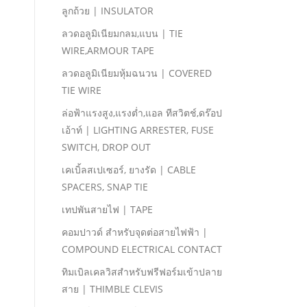
ลูกถ้วย | INSULATOR
ลวดอลูมิเนียมกลม,แบน | TIE
WIRE,ARMOUR TAPE
ลวดอลูมิเนียมหุ้มฉนวน | COVERED
TIE WIRE
ล่อฟ้าแรงสูง,แรงตํ่า,แอล ทีสวิตช์,ดร๊อป
เอ้าท์ | LIGHTING ARRESTER, FUSE
SWITCH, DROP OUT
เคเบิ้ลสเปเซอร์, ยางรัด | CABLE
SPACERS, SNAP TIE
เทปพันสายไฟ | TAPE
คอมปาวด์ สําหรับจุดต่อสายไฟฟ้า |
COMPOUND ELECTRICAL CONTACT
ทิมเบิลเคลวิสสําหรับฟรีฟอร์มเข้าปลาย
สาย | THIMBLE CLEVIS