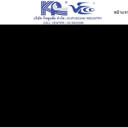
ข้าม
ไป
หน้าแร
ที่
เนื้อหา