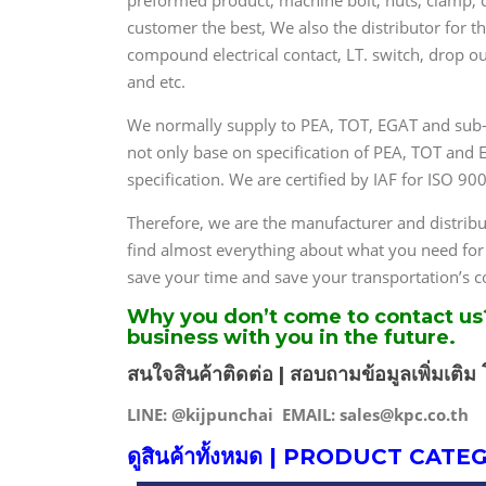
preformed product, machine bolt, nuts, clamp, 
customer the best, We also the distributor for t
compound electrical contact, LT. switch, drop out,
and etc.
We normally supply to PEA, TOT, EGAT and sub-c
not only base on specification of PEA, TOT and
specification. We are certified by IAF for ISO 9
Therefore, we are the manufacturer and distribu
find almost everything about what you need for
save your time and save your transportation’s c
Why you don’t come to contact u
business with you in the future.
สนใจสินค้าติดต่อ | สอบถามข้อมูลเพิ่มเต
LINE: @kijpunchai EMAIL:
sales@kpc.co.th
ดูสินค้าทั้งหมด | PRODUCT CAT