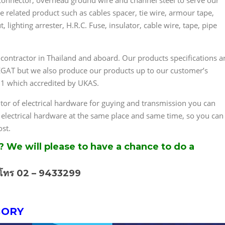
connector, overhead ground wire and channel steel to serve our
he related product such as cables spacer, tie wire, armour tape,
 lighting arrester, H.R.C. Fuse, insulator, cable wire, tape, pipe
ontractor in Thailand and aboard. Our products specifications a
 EGAT but we also produce our products up to our customer’s
001 which accredited by UKAS.
tor of electrical hardware for guying and transmission you can
 electrical hardware at the same place and same time, so you can
ost.
s?
We will please to have a chance to do a
ิม โทร 02 – 9433299
EGORY