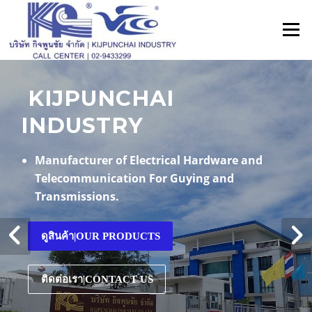
ข้าม
ไป
เมนู
ที่
เนื้อหา
KIJPUNCHAI
INDUSTRY
Manufacturer of Electrical Hardware and
Manufacturer of Electrical Hardware and
Telecommunication For Guying and
Telecommunication For Guying and
Transmissions.
Transmissions.
ดูสินค้า|OUR PRODUCTS
ติดต่อเรา|CONTACT US