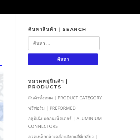
ค้นหาสินค้า | SEARCH
ค้นหา
สำหรับ:
L
หมวดหมู่สินค้า |
PRODUCTS
สินค้าทั้งหมด | PRODUCT CATEGORY
ฟรีฟอร์ม | PREFORMED
อลูมิเนียมคอนเน็คเตอร์ | ALUMINIUM
CONNECTORS
ลวดเหล็กกล้าเคลือบสังกะสีตีเกลียว |