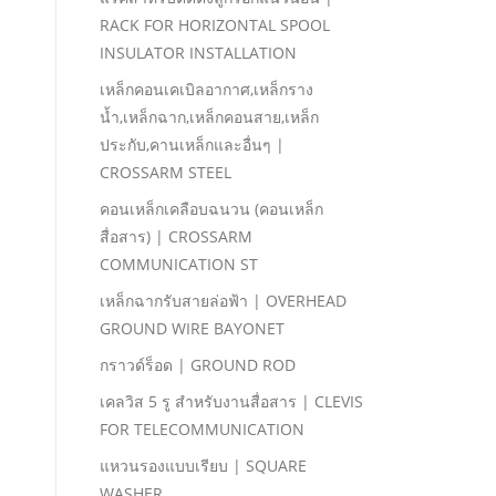
RACK FOR HORIZONTAL SPOOL
INSULATOR INSTALLATION
เหล็กคอนเคเบิลอากาศ,เหล็กราง
นํ้า,เหล็กฉาก,เหล็กคอนสาย,เหล็ก
ประกับ,คานเหล็กและอื่นๆ |
CROSSARM STEEL
คอนเหล็กเคลือบฉนวน (คอนเหล็ก
สื่อสาร) | CROSSARM
COMMUNICATION ST
เหล็กฉากรับสายล่อฟ้า | OVERHEAD
GROUND WIRE BAYONET
กราวด์ร็อด | GROUND ROD
เคลวิส 5 รู สําหรับงานสื่อสาร | CLEVIS
FOR TELECOMMUNICATION
แหวนรองแบบเรียบ | SQUARE
WASHER