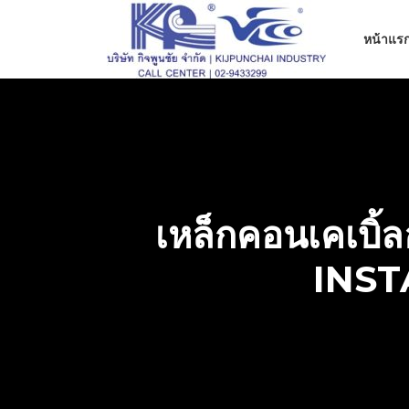
ข้าม
ไป
หน้าแร
ที่
เนื้อหา
เหล็กคอนเคเบิ
INST