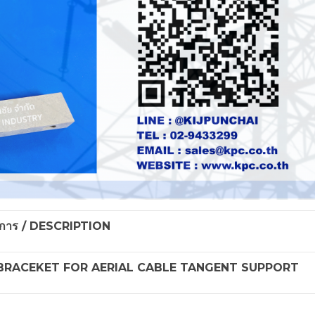
การ / DESCRIPTION
า) | BRACEKET FOR AERIAL CABLE TANGENT SUPPORT