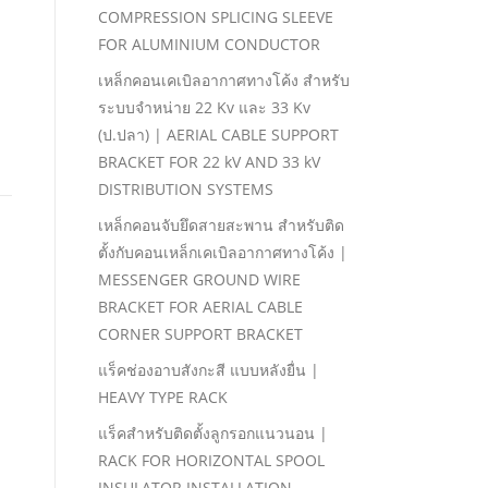
COMPRESSION SPLICING SLEEVE
FOR ALUMINIUM CONDUCTOR
เหล็กคอนเคเบิลอากาศทางโค้ง สําหรับ
ระบบจําหน่าย 22 Kv และ 33 Kv
(ป.ปลา) | AERIAL CABLE SUPPORT
BRACKET FOR 22 kV AND 33 kV
DISTRIBUTION SYSTEMS
เหล็กคอนจับยึดสายสะพาน สําหรับติด
ตั้งกับคอนเหล็กเคเบิลอากาศทางโค้ง |
MESSENGER GROUND WIRE
BRACKET FOR AERIAL CABLE
CORNER SUPPORT BRACKET
แร็คช่องอาบสังกะสี แบบหลังยื่น |
HEAVY TYPE RACK
แร็คสําหรับติดตั้งลูกรอกแนวนอน |
RACK FOR HORIZONTAL SPOOL
INSULATOR INSTALLATION