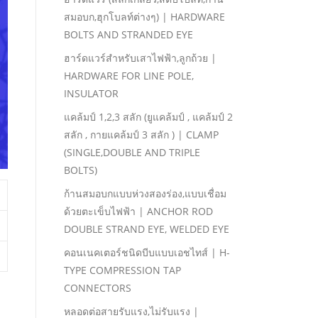
สมอบก,ฮุกโบลท์ต่างๆ) | HARDWARE
BOLTS AND STRANDED EYE
ฮาร์ดแวร์สําหรับเสาไฟฟ้า,ลูกถ้วย |
HARDWARE FOR LINE POLE,
INSULATOR
แคล้มป์ 1,2,3 สลัก (ยูแคล้มป์ , แคล้มป์ 2
สลัก , กายแคล้มป์ 3 สลัก ) | CLAMP
(SINGLE,DOUBLE AND TRIPLE
BOLTS)
ก้านสมอบกแบบห่วงสองร่อง,แบบเชื่อม
ด้วยตะเข็บไฟฟ้า | ANCHOR ROD
DOUBLE STRAND EYE, WELDED EYE
คอนเนคเตอร์ชนิดบีบแบบเอชไทส์ | H-
TYPE COMPRESSION TAP
CONNECTORS
หลอดต่อสายรับแรง,ไม่รับแรง |