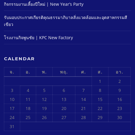
กิจกรรมงานเลี้ยงปีใหม่ | New Year’s Party
รับมอบประกาศเกียรติคุณธรรมาภิบาลสิ่งแวดล้อมและอุตสาหกรรมสี
เขียว
โรงงานกิจพูนชัย | KPC New Factory
CALENDAR
จ.
อ.
พ.
พฤ.
ศ.
ส.
อา.
1
2
3
4
5
6
7
8
9
10
11
12
13
14
15
16
17
18
19
20
21
22
23
24
25
26
27
28
29
30
31