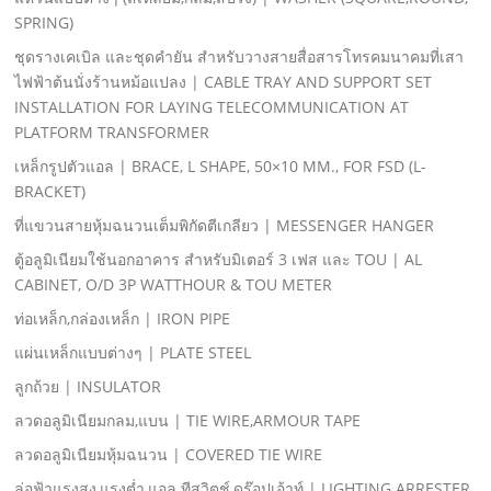
SPRING)
ชุดรางเคเบิล และชุดคํายัน สําหรับวางสายสื่อสารโทรคมนาคมที่เสา
ไฟฟ้าต้นนั่งร้านหม้อแปลง | CABLE TRAY AND SUPPORT SET
INSTALLATION FOR LAYING TELECOMMUNICATION AT
PLATFORM TRANSFORMER
เหล็กรูปตัวแอล | BRACE, L SHAPE, 50×10 MM., FOR FSD (L-
BRACKET)
ที่แขวนสายหุ้มฉนวนเต็มพิกัดตีเกลียว | MESSENGER HANGER
ตู้อลูมิเนียมใช้นอกอาคาร สําหรับมิเตอร์ 3 เฟส และ TOU | AL
CABINET, O/D 3P WATTHOUR & TOU METER
ท่อเหล็ก,กล่องเหล็ก | IRON PIPE
แผ่นเหล็กแบบต่างๆ | PLATE STEEL
ลูกถ้วย | INSULATOR
ลวดอลูมิเนียมกลม,แบน | TIE WIRE,ARMOUR TAPE
ลวดอลูมิเนียมหุ้มฉนวน | COVERED TIE WIRE
ล่อฟ้าแรงสูง,แรงตํ่า,แอล ทีสวิตช์,ดร๊อปเอ้าท์ | LIGHTING ARRESTER,