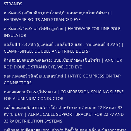
STRANDS
ฮาร์ดแวร์ (สลักเกลียว,สตับโบลท์,ก้านสมอบก,ฮุกโบลท์ต่างๆ) |
HARDWARE BOLTS AND STRANDED EYE
ฮาร์ดแวร์สําหรับเสาไฟฟ้า,ลูกถ้วย | HARDWARE FOR LINE POLE,
INSULATOR
แคล้มป์ 1,2,3 สลัก (ยูแคล้มป์ , แคล้มป์ 2 สลัก , กายแคล้มป์ 3 สลัก ) |
CLAMP (SINGLE,DOUBLE AND TRIPLE BOLTS)
ก้านสมอบกแบบห่วงสองร่อง,แบบเชื่อมด้วยตะเข็บไฟฟ้า | ANCHOR
ROD DOUBLE STRAND EYE, WELDED EYE
คอนเนคเตอร์ชนิดบีบแบบเอชไทส์ | H-TYPE COMPRESSION TAP
CONNECTORS
หลอดต่อสายรับแรง,ไม่รับแรง | COMPRESSION SPLICING SLEEVE
FOR ALUMINIUM CONDUCTOR
เหล็กคอนเคเบิลอากาศทางโค้ง สําหรับระบบจําหน่าย 22 Kv และ 33
Kv (ป.ปลา) | AERIAL CABLE SUPPORT BRACKET FOR 22 kV AND
33 kV DISTRIBUTION SYSTEMS
เหล็กคอนจับยึดสายสะพาน สําหรับติดตั้งกับคอนเหล็กเคเบิลอากาศทาง