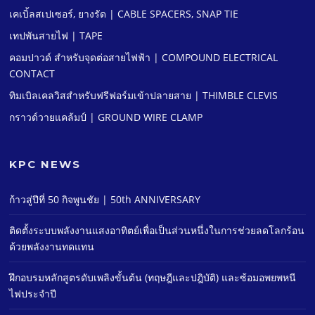
เคเบิ้ลสเปเซอร์, ยางรัด | CABLE SPACERS, SNAP TIE
เทปพันสายไฟ | TAPE
คอมปาวด์ สําหรับจุดต่อสายไฟฟ้า | COMPOUND ELECTRICAL
CONTACT
ทิมเบิลเคลวิสสําหรับฟรีฟอร์มเข้าปลายสาย | THIMBLE CLEVIS
กราวด์วายแคล้มป์ | GROUND WIRE CLAMP
KPC NEWS
ก้าวสู่ปีที่ 50 กิจพูนชัย | 50th ANNIVERSARY
ติดตั้งระบบพลังงานแสงอาทิตย์เพื่อเป็นส่วนหนึ่งในการช่วยลดโลกร้อน
ด้วยพลังงานทดแทน
ฝึกอบรมหลักสูตรดับเพลิงขั้นต้น (ทฤษฎีและปฎิบัติ) และซ้อมอพยพหนี
ไฟประจําปี