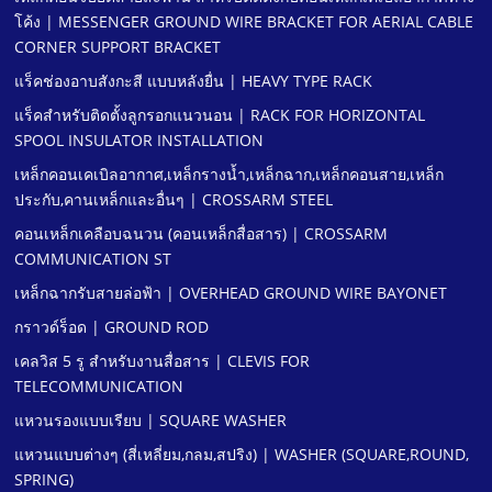
โค้ง | MESSENGER GROUND WIRE BRACKET FOR AERIAL CABLE
CORNER SUPPORT BRACKET
แร็คช่องอาบสังกะสี แบบหลังยื่น | HEAVY TYPE RACK
แร็คสําหรับติดตั้งลูกรอกแนวนอน | RACK FOR HORIZONTAL
SPOOL INSULATOR INSTALLATION
เหล็กคอนเคเบิลอากาศ,เหล็กรางนํ้า,เหล็กฉาก,เหล็กคอนสาย,เหล็ก
ประกับ,คานเหล็กและอื่นๆ | CROSSARM STEEL
คอนเหล็กเคลือบฉนวน (คอนเหล็กสื่อสาร) | CROSSARM
COMMUNICATION ST
เหล็กฉากรับสายล่อฟ้า | OVERHEAD GROUND WIRE BAYONET
กราวด์ร็อด | GROUND ROD
เคลวิส 5 รู สําหรับงานสื่อสาร | CLEVIS FOR
TELECOMMUNICATION
แหวนรองแบบเรียบ | SQUARE WASHER
แหวนแบบต่างๆ (สี่เหลี่ยม,กลม,สปริง) | WASHER (SQUARE,ROUND,
SPRING)