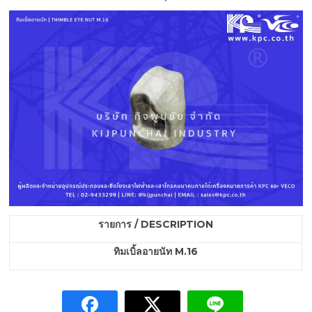
รายการ / DESCRIPTION
ทิมเบิ้ลอายนัท M.16