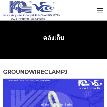
ข้าม
ไป
เมนู
ที่
เนื้อหา
คลังเก็บ
GROUNDWIRECLAMPJ