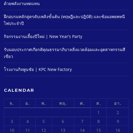
ด้วยพลังงานทดแทน
ฝึกอบรมหลักสูตรดับเพลิงขั้นต้น (ทฤษฎีและปฎิบัติ) และซ้อมอพยพหนี
ไฟประจําปี
กิจกรรมงานเลี้ยงปีใหม่ | New Year’s Party
รับมอบประกาศเกียรติคุณธรรมาภิบาลสิ่งแวดล้อมและอุตสาหกรรมสี
เขียว
โรงงานกิจพูนชัย | KPC New Factory
CALENDAR
จ.
อ.
พ.
พฤ.
ศ.
ส.
อา.
1
2
3
4
5
6
7
8
9
10
11
12
13
14
15
16