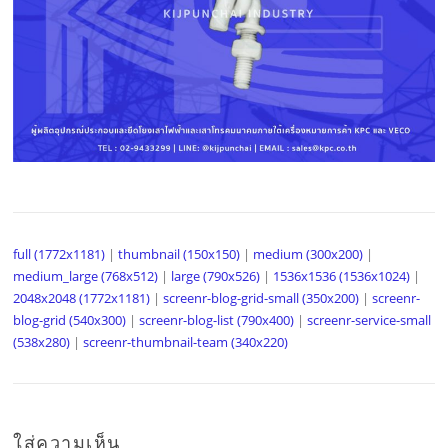
full (1772x1181)
|
thumbnail (150x150)
|
medium (300x200)
|
medium_large (768x512)
|
large (790x526)
|
1536x1536 (1536x1024)
|
2048x2048 (1772x1181)
|
screenr-blog-grid-small (350x200)
|
screenr-
blog-grid (540x300)
|
screenr-blog-list (790x400)
|
screenr-service-small
(538x280)
|
screenr-thumbnail-team (340x220)
ใส่ความเห็น