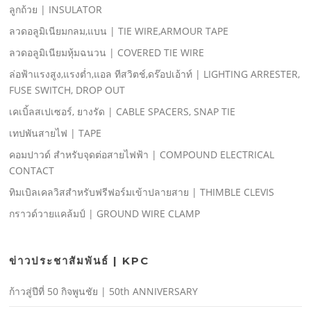
ลูกถ้วย | INSULATOR
ลวดอลูมิเนียมกลม,แบน | TIE WIRE,ARMOUR TAPE
ลวดอลูมิเนียมหุ้มฉนวน | COVERED TIE WIRE
ล่อฟ้าแรงสูง,แรงตํ่า,แอล ทีสวิตช์,ดร๊อปเอ้าท์ | LIGHTING ARRESTER,
FUSE SWITCH, DROP OUT
เคเบิ้ลสเปเซอร์, ยางรัด | CABLE SPACERS, SNAP TIE
เทปพันสายไฟ | TAPE
คอมปาวด์ สําหรับจุดต่อสายไฟฟ้า | COMPOUND ELECTRICAL
CONTACT
ทิมเบิลเคลวิสสําหรับฟรีฟอร์มเข้าปลายสาย | THIMBLE CLEVIS
กราวด์วายแคล้มป์ | GROUND WIRE CLAMP
ข่าวประชาสัมพันธ์ | KPC
ก้าวสู่ปีที่ 50 กิจพูนชัย | 50th ANNIVERSARY