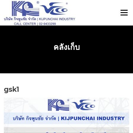
ข้าม
ไป
เมนู
ที่
เนื้อหา
คลังเก็บ
gsk1