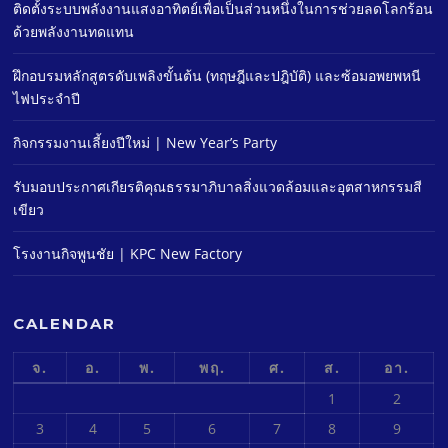
ติดตั้งระบบพลังงานแสงอาทิตย์เพื่อเป็นส่วนหนึ่งในการช่วยลดโลกร้อน
ด้วยพลังงานทดแทน
ฝึกอบรมหลักสูตรดับเพลิงขั้นต้น (ทฤษฎีและปฎิบัติ) และซ้อมอพยพหนี
ไฟประจําปี
กิจกรรมงานเลี้ยงปีใหม่ | New Year’s Party
รับมอบประกาศเกียรติคุณธรรมาภิบาลสิ่งแวดล้อมและอุตสาหกรรมสี
เขียว
โรงงานกิจพูนชัย | KPC New Factory
CALENDAR
จ.
อ.
พ.
พฤ.
ศ.
ส.
อา.
1
2
3
4
5
6
7
8
9