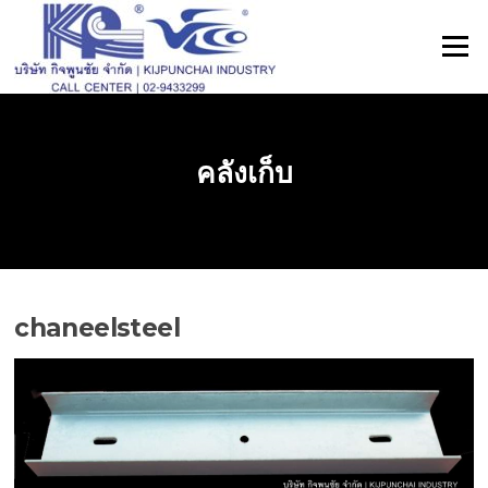
ข้าม
ไป
เมนู
ที่
เนื้อหา
คลังเก็บ
chaneelsteel