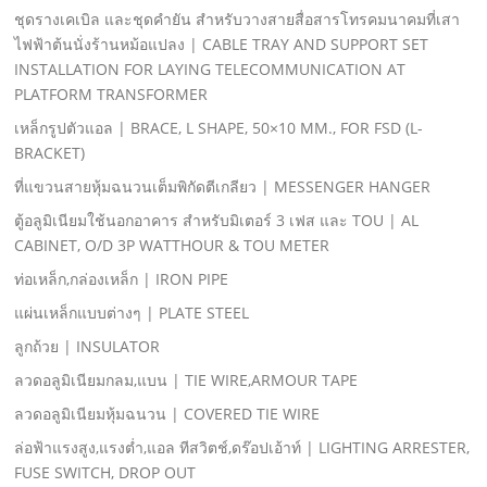
ชุดรางเคเบิล และชุดคํายัน สําหรับวางสายสื่อสารโทรคมนาคมที่เสา
ไฟฟ้าต้นนั่งร้านหม้อแปลง | CABLE TRAY AND SUPPORT SET
INSTALLATION FOR LAYING TELECOMMUNICATION AT
PLATFORM TRANSFORMER
เหล็กรูปตัวแอล | BRACE, L SHAPE, 50×10 MM., FOR FSD (L-
BRACKET)
ที่แขวนสายหุ้มฉนวนเต็มพิกัดตีเกลียว | MESSENGER HANGER
ตู้อลูมิเนียมใช้นอกอาคาร สําหรับมิเตอร์ 3 เฟส และ TOU | AL
CABINET, O/D 3P WATTHOUR & TOU METER
ท่อเหล็ก,กล่องเหล็ก | IRON PIPE
แผ่นเหล็กแบบต่างๆ | PLATE STEEL
ลูกถ้วย | INSULATOR
ลวดอลูมิเนียมกลม,แบน | TIE WIRE,ARMOUR TAPE
ลวดอลูมิเนียมหุ้มฉนวน | COVERED TIE WIRE
ล่อฟ้าแรงสูง,แรงตํ่า,แอล ทีสวิตช์,ดร๊อปเอ้าท์ | LIGHTING ARRESTER,
FUSE SWITCH, DROP OUT