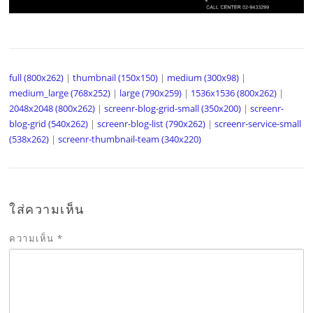
full (800x262)
|
thumbnail (150x150)
|
medium (300x98)
|
medium_large (768x252)
|
large (790x259)
|
1536x1536 (800x262)
|
2048x2048 (800x262)
|
screenr-blog-grid-small (350x200)
|
screenr-
blog-grid (540x262)
|
screenr-blog-list (790x262)
|
screenr-service-small
(538x262)
|
screenr-thumbnail-team (340x220)
ใส่ความเห็น
ความเห็น
*