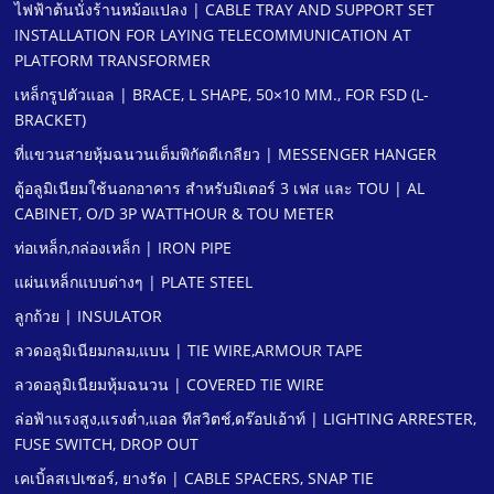
ไฟฟ้าต้นนั่งร้านหม้อแปลง | CABLE TRAY AND SUPPORT SET
INSTALLATION FOR LAYING TELECOMMUNICATION AT
PLATFORM TRANSFORMER
เหล็กรูปตัวแอล | BRACE, L SHAPE, 50×10 MM., FOR FSD (L-
BRACKET)
ที่แขวนสายหุ้มฉนวนเต็มพิกัดตีเกลียว | MESSENGER HANGER
ตู้อลูมิเนียมใช้นอกอาคาร สําหรับมิเตอร์ 3 เฟส และ TOU | AL
CABINET, O/D 3P WATTHOUR & TOU METER
ท่อเหล็ก,กล่องเหล็ก | IRON PIPE
แผ่นเหล็กแบบต่างๆ | PLATE STEEL
ลูกถ้วย | INSULATOR
ลวดอลูมิเนียมกลม,แบน | TIE WIRE,ARMOUR TAPE
ลวดอลูมิเนียมหุ้มฉนวน | COVERED TIE WIRE
ล่อฟ้าแรงสูง,แรงตํ่า,แอล ทีสวิตช์,ดร๊อปเอ้าท์ | LIGHTING ARRESTER,
FUSE SWITCH, DROP OUT
เคเบิ้ลสเปเซอร์, ยางรัด | CABLE SPACERS, SNAP TIE