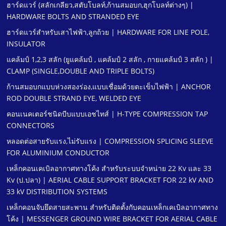
ฮาร์ดแวร์ (สลักเกลียว,สตับโบลท์,ก้านสมอบก,ฮุกโบลท์ต่างๆ) |
HARDWARE BOLTS AND STRANDED EYE
ฮาร์ดแวร์สําหรับเสาไฟฟ้า,ลูกถ้วย | HARDWARE FOR LINE POLE,
INSULATOR
แคล้มป์ 1,2,3 สลัก (ยูแคล้มป์ , แคล้มป์ 2 สลัก , กายแคล้มป์ 3 สลัก ) |
CLAMP (SINGLE,DOUBLE AND TRIPLE BOLTS)
ก้านสมอบกแบบห่วงสองร่อง,แบบเชื่อมด้วยตะเข็บไฟฟ้า | ANCHOR
ROD DOUBLE STRAND EYE, WELDED EYE
คอนเนคเตอร์ชนิดบีบแบบเอชไทส์ | H-TYPE COMPRESSION TAP
CONNECTORS
หลอดต่อสายรับแรง,ไม่รับแรง | COMPRESSION SPLICING SLEEVE
FOR ALUMINIUM CONDUCTOR
เหล็กคอนเคเบิลอากาศทางโค้ง สําหรับระบบจําหน่าย 22 Kv และ 33
Kv (ป.ปลา) | AERIAL CABLE SUPPORT BRACKET FOR 22 kV AND
33 kV DISTRIBUTION SYSTEMS
เหล็กคอนจับยึดสายสะพาน สําหรับติดตั้งกับคอนเหล็กเคเบิลอากาศทาง
โค้ง | MESSENGER GROUND WIRE BRACKET FOR AERIAL CABLE