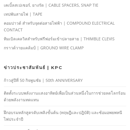
เคเบิ้ลสเปเซอร์, ยางรัด | CABLE SPACERS, SNAP TIE
เทปพันสายไฟ | TAPE
คอมปาวด์ สําหรับจุดต่อสายไฟฟ้า | COMPOUND ELECTRICAL
CONTACT
ทิมเบิลเคลวิสสําหรับฟรีฟอร์มเข้าปลายสาย | THIMBLE CLEVIS
กราวด์วายแคล้มป์ | GROUND WIRE CLAMP
ข่าวประชาสัมพันธ์ | KPC
ก้าวสู่ปีที่ 50 กิจพูนชัย | 50th ANNIVERSARY
ติดตั้งระบบพลังงานแสงอาทิตย์เพื่อเป็นส่วนหนึ่งในการช่วยลดโลกร้อน
ด้วยพลังงานทดแทน
ฝึกอบรมหลักสูตรดับเพลิงขั้นต้น (ทฤษฎีและปฎิบัติ) และซ้อมอพยพหนี
ไฟประจําปี