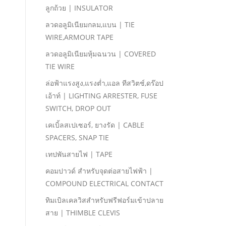
ลูกถ้วย | INSULATOR
ลวดอลูมิเนียมกลม,แบน | TIE
WIRE,ARMOUR TAPE
ลวดอลูมิเนียมหุ้มฉนวน | COVERED
TIE WIRE
ล่อฟ้าแรงสูง,แรงตํ่า,แอล ทีสวิตช์,ดร๊อป
เอ้าท์ | LIGHTING ARRESTER, FUSE
SWITCH, DROP OUT
เคเบิ้ลสเปเซอร์, ยางรัด | CABLE
SPACERS, SNAP TIE
เทปพันสายไฟ | TAPE
คอมปาวด์ สําหรับจุดต่อสายไฟฟ้า |
COMPOUND ELECTRICAL CONTACT
ทิมเบิลเคลวิสสําหรับฟรีฟอร์มเข้าปลาย
สาย | THIMBLE CLEVIS