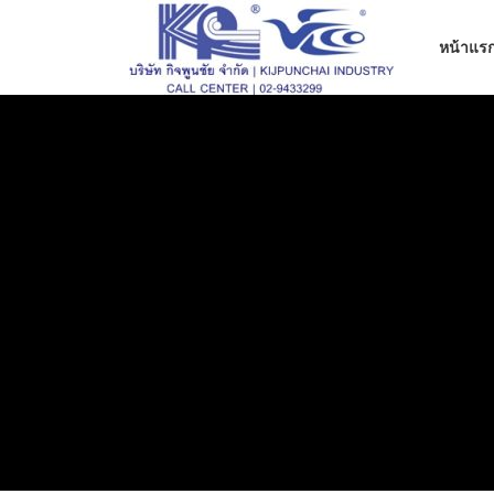
ข้าม
ไป
หน้าแร
ที่
เนื้อหา