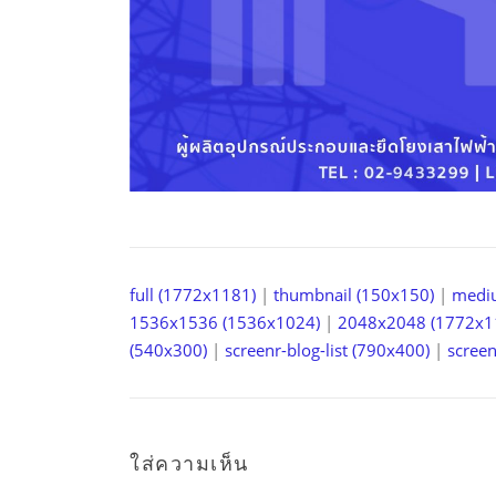
full (1772x1181)
|
thumbnail (150x150)
|
medi
1536x1536 (1536x1024)
|
2048x2048 (1772x1
(540x300)
|
screenr-blog-list (790x400)
|
screen
ใส่ความเห็น