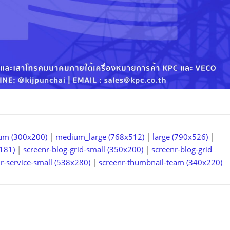
um (300x200)
|
medium_large (768x512)
|
large (790x526)
|
181)
|
screenr-blog-grid-small (350x200)
|
screenr-blog-grid
r-service-small (538x280)
|
screenr-thumbnail-team (340x220)