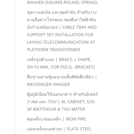
WASHER (SQUARE,ROUND, SPRING)
ชุดรางเคเบิล และชุดคํายัน สําหรับวาง
สายสื่อสารโทรคมนาคมที่เสาไฟฟ้าต้น
นั่งร้านหม้อแปลง | CABLE TRAY AND
SUPPORT SET INSTALLATION FOR
LAYING TELECOMMUNICATION AT
PLATFORM TRANSFORMER
เหล็กรูปตัวแอล | BRACE, L SHAPE,
50×10 MM., FOR FSD (L- BRACKET)
ที่แขวนสายหุ้มฉนวนเต็มพิกัดตีเกลียว |
MESSENGER HANGER
ตู้อลูมิเนียมใช้นอกอาคาร สําหรับมิเตอร์
3 เฟส และ TOU | AL CABINET, O/D
3P WATTHOUR & TOU METER
ท่อเหล็ก,กล่องเหล็ก | IRON PIPE
แผ่นเหล็กแบบต่างๆ | PLATE STEEL