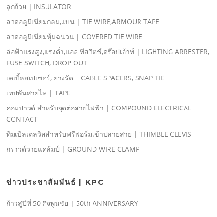
ลูกถ้วย | INSULATOR
ลวดอลูมิเนียมกลม,แบน | TIE WIRE,ARMOUR TAPE
ลวดอลูมิเนียมหุ้มฉนวน | COVERED TIE WIRE
ล่อฟ้าแรงสูง,แรงตํ่า,แอล ทีสวิตช์,ดร๊อปเอ้าท์ | LIGHTING ARRESTER,
FUSE SWITCH, DROP OUT
เคเบิ้ลสเปเซอร์, ยางรัด | CABLE SPACERS, SNAP TIE
เทปพันสายไฟ | TAPE
คอมปาวด์ สําหรับจุดต่อสายไฟฟ้า | COMPOUND ELECTRICAL
CONTACT
ทิมเบิลเคลวิสสําหรับฟรีฟอร์มเข้าปลายสาย | THIMBLE CLEVIS
กราวด์วายแคล้มป์ | GROUND WIRE CLAMP
ข่าวประชาสัมพันธ์ | KPC
ก้าวสู่ปีที่ 50 กิจพูนชัย | 50th ANNIVERSARY