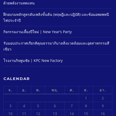
ด้วยพลังงานทดแทน
ฝึกอบรมหลักสูตรดับเพลิงขั้นต้น (ทฤษฎีและปฎิบัติ) และซ้อมอพยพหนี
ไฟประจําปี
กิจกรรมงานเลี้ยงปีใหม่ | New Year’s Party
รับมอบประกาศเกียรติคุณธรรมาภิบาลสิ่งแวดล้อมและอุตสาหกรรมสี
เขียว
โรงงานกิจพูนชัย | KPC New Factory
CALENDAR
จ.
อ.
พ.
พฤ.
ศ.
ส.
อา.
1
2
3
4
5
6
7
8
9
10
11
12
13
14
15
16