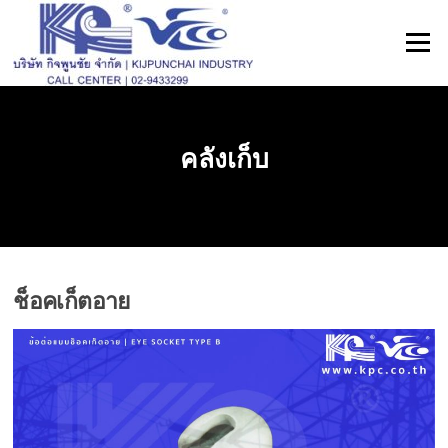
ข้าม
ไป
เมนู
ที่
เนื้อหา
คลังเก็บ
ช็อคเก็ตอาย