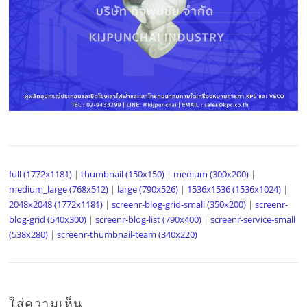
full (1772x1181)
|
thumbnail (150x150)
|
medium (300x200)
|
medium_large (768x512)
|
large (790x526)
|
1536x1536 (1536x1024)
|
2048x2048 (1772x1181)
|
screenr-blog-grid-small (350x200)
|
screenr-
blog-grid (540x300)
|
screenr-blog-list (790x400)
|
screenr-service-small
(538x280)
|
screenr-thumbnail-team (340x220)
ใส่ความเห็น