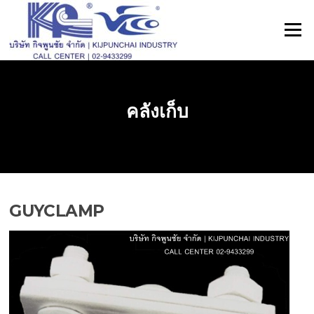
ข้าม
ไป
เมนู
ที่
เนื้อหา
คลังเก็บ
GUYCLAMP