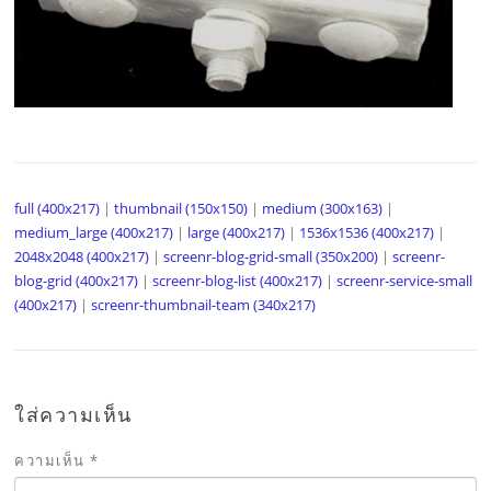
full (400x217)
|
thumbnail (150x150)
|
medium (300x163)
|
medium_large (400x217)
|
large (400x217)
|
1536x1536 (400x217)
|
2048x2048 (400x217)
|
screenr-blog-grid-small (350x200)
|
screenr-
blog-grid (400x217)
|
screenr-blog-list (400x217)
|
screenr-service-small
(400x217)
|
screenr-thumbnail-team (340x217)
ใส่ความเห็น
ความเห็น
*