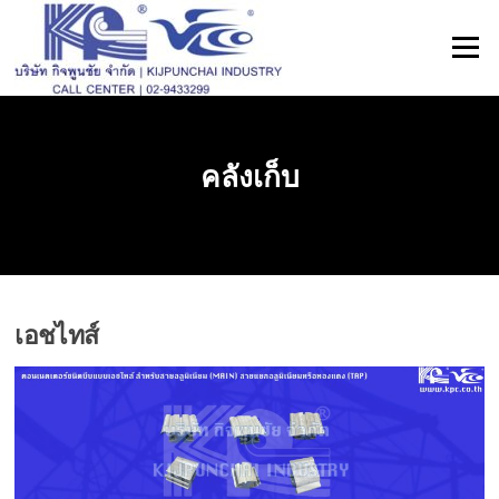
ข้าม
ไป
เมนู
ที่
เนื้อหา
คลังเก็บ
เอชไทส์