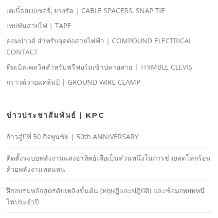
เคเบิ้ลสเปเซอร์, ยางรัด | CABLE SPACERS, SNAP TIE
เทปพันสายไฟ | TAPE
คอมปาวด์ สําหรับจุดต่อสายไฟฟ้า | COMPOUND ELECTRICAL
CONTACT
ทิมเบิลเคลวิสสําหรับฟรีฟอร์มเข้าปลายสาย | THIMBLE CLEVIS
กราวด์วายแคล้มป์ | GROUND WIRE CLAMP
ข่าวประชาสัมพันธ์ | KPC
ก้าวสู่ปีที่ 50 กิจพูนชัย | 50th ANNIVERSARY
ติดตั้งระบบพลังงานแสงอาทิตย์เพื่อเป็นส่วนหนึ่งในการช่วยลดโลกร้อน
ด้วยพลังงานทดแทน
ฝึกอบรมหลักสูตรดับเพลิงขั้นต้น (ทฤษฎีและปฎิบัติ) และซ้อมอพยพหนี
ไฟประจําปี