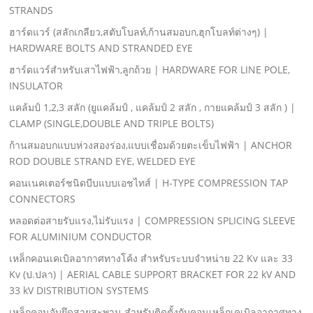
STRANDS
ฮาร์ดแวร์ (สลักเกลียว,สตับโบลท์,ก้านสมอบก,ฮุกโบลท์ต่างๆ) |
HARDWARE BOLTS AND STRANDED EYE
ฮาร์ดแวร์สําหรับเสาไฟฟ้า,ลูกถ้วย | HARDWARE FOR LINE POLE,
INSULATOR
แคล้มป์ 1,2,3 สลัก (ยูแคล้มป์ , แคล้มป์ 2 สลัก , กายแคล้มป์ 3 สลัก ) |
CLAMP (SINGLE,DOUBLE AND TRIPLE BOLTS)
ก้านสมอบกแบบห่วงสองร่อง,แบบเชื่อมด้วยตะเข็บไฟฟ้า | ANCHOR
ROD DOUBLE STRAND EYE, WELDED EYE
คอนเนคเตอร์ชนิดบีบแบบเอชไทส์ | H-TYPE COMPRESSION TAP
CONNECTORS
หลอดต่อสายรับแรง,ไม่รับแรง | COMPRESSION SPLICING SLEEVE
FOR ALUMINIUM CONDUCTOR
เหล็กคอนเคเบิลอากาศทางโค้ง สําหรับระบบจําหน่าย 22 Kv และ 33
Kv (ป.ปลา) | AERIAL CABLE SUPPORT BRACKET FOR 22 kV AND
33 kV DISTRIBUTION SYSTEMS
เหล็กคอนจับยึดสายสะพาน สําหรับติดตั้งกับคอนเหล็กเคเบิลอากาศทาง