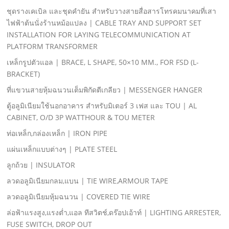
ชุดรางเคเบิล และชุดคํายัน สําหรับวางสายสื่อสารโทรคมนาคมที่เสา
ไฟฟ้าต้นนั่งร้านหม้อแปลง | CABLE TRAY AND SUPPORT SET
INSTALLATION FOR LAYING TELECOMMUNICATION AT
PLATFORM TRANSFORMER
เหล็กรูปตัวแอล | BRACE, L SHAPE, 50×10 MM., FOR FSD (L-
BRACKET)
ที่แขวนสายหุ้มฉนวนเต็มพิกัดตีเกลียว | MESSENGER HANGER
ตู้อลูมิเนียมใช้นอกอาคาร สําหรับมิเตอร์ 3 เฟส และ TOU | AL
CABINET, O/D 3P WATTHOUR & TOU METER
ท่อเหล็ก,กล่องเหล็ก | IRON PIPE
แผ่นเหล็กแบบต่างๆ | PLATE STEEL
ลูกถ้วย | INSULATOR
ลวดอลูมิเนียมกลม,แบน | TIE WIRE,ARMOUR TAPE
ลวดอลูมิเนียมหุ้มฉนวน | COVERED TIE WIRE
ล่อฟ้าแรงสูง,แรงตํ่า,แอล ทีสวิตช์,ดร๊อปเอ้าท์ | LIGHTING ARRESTER,
FUSE SWITCH, DROP OUT