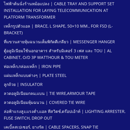
ไฟฟ้าต้นนั่งร้านหม้อแปลง | CABLE TRAY AND SUPPORT SET
INSTALLATION FOR LAYING TELECOMMUNICATION AT
PLATFORM TRANSFORMER
เหล็กรูปตัวแอล | BRACE, L SHAPE, 50×10 MM., FOR FSD (L-
BRACKET)
ที่แขวนสายหุ้มฉนวนเต็มพิกัดตีเกลียว | MESSENGER HANGER
ตู้อลูมิเนียมใช้นอกอาคาร สําหรับมิเตอร์ 3 เฟส และ TOU | AL
CABINET, O/D 3P WATTHOUR & TOU METER
ท่อเหล็ก,กล่องเหล็ก | IRON PIPE
แผ่นเหล็กแบบต่างๆ | PLATE STEEL
ลูกถ้วย | INSULATOR
ลวดอลูมิเนียมกลม,แบน | TIE WIRE,ARMOUR TAPE
ลวดอลูมิเนียมหุ้มฉนวน | COVERED TIE WIRE
ล่อฟ้าแรงสูง,แรงตํ่า,แอล ทีสวิตช์,ดร๊อปเอ้าท์ | LIGHTING ARRESTER,
FUSE SWITCH, DROP OUT
เคเบิ้ลสเปเซอร์, ยางรัด | CABLE SPACERS, SNAP TIE