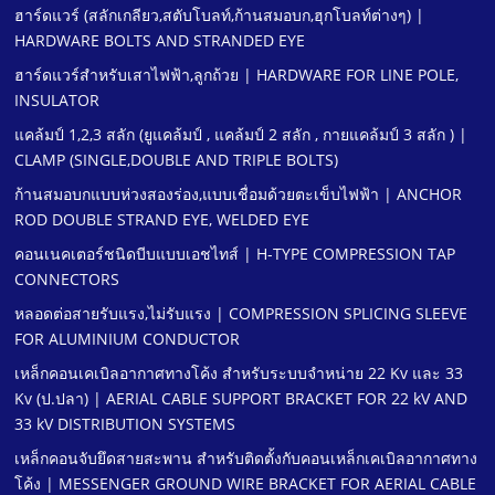
ฮาร์ดแวร์ (สลักเกลียว,สตับโบลท์,ก้านสมอบก,ฮุกโบลท์ต่างๆ) |
HARDWARE BOLTS AND STRANDED EYE
ฮาร์ดแวร์สําหรับเสาไฟฟ้า,ลูกถ้วย | HARDWARE FOR LINE POLE,
INSULATOR
แคล้มป์ 1,2,3 สลัก (ยูแคล้มป์ , แคล้มป์ 2 สลัก , กายแคล้มป์ 3 สลัก ) |
CLAMP (SINGLE,DOUBLE AND TRIPLE BOLTS)
ก้านสมอบกแบบห่วงสองร่อง,แบบเชื่อมด้วยตะเข็บไฟฟ้า | ANCHOR
ROD DOUBLE STRAND EYE, WELDED EYE
คอนเนคเตอร์ชนิดบีบแบบเอชไทส์ | H-TYPE COMPRESSION TAP
CONNECTORS
หลอดต่อสายรับแรง,ไม่รับแรง | COMPRESSION SPLICING SLEEVE
FOR ALUMINIUM CONDUCTOR
เหล็กคอนเคเบิลอากาศทางโค้ง สําหรับระบบจําหน่าย 22 Kv และ 33
Kv (ป.ปลา) | AERIAL CABLE SUPPORT BRACKET FOR 22 kV AND
33 kV DISTRIBUTION SYSTEMS
เหล็กคอนจับยึดสายสะพาน สําหรับติดตั้งกับคอนเหล็กเคเบิลอากาศทาง
โค้ง | MESSENGER GROUND WIRE BRACKET FOR AERIAL CABLE