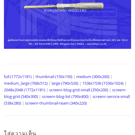
full (1772x1181)
|
thumbnail (150x150)
|
medium (300x200)
|
medium_large (768x512)
|
large (790x526)
|
1536x1536 (1536x1024)
|
2048x2048 (1772x1181)
|
screenr-blog-grid-small (350x200)
|
screenr-
blog-grid (540x300)
|
screenr-blog-list (790x400)
|
screenr-service-small
(538x280)
|
screenr-thumbnail-team (340x220)
ใส่ความเห็น