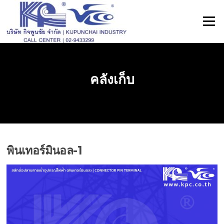
ข้าม
ไป
เมนู
ที่
เนื้อหา
คลังเก็บ
พินเทอร์มินอล-1