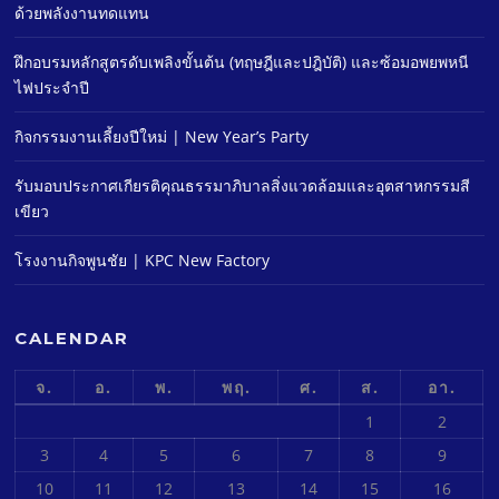
ด้วยพลังงานทดแทน
ฝึกอบรมหลักสูตรดับเพลิงขั้นต้น (ทฤษฎีและปฎิบัติ) และซ้อมอพยพหนี
ไฟประจําปี
กิจกรรมงานเลี้ยงปีใหม่ | New Year’s Party
รับมอบประกาศเกียรติคุณธรรมาภิบาลสิ่งแวดล้อมและอุตสาหกรรมสี
เขียว
โรงงานกิจพูนชัย | KPC New Factory
CALENDAR
จ.
อ.
พ.
พฤ.
ศ.
ส.
อา.
1
2
3
4
5
6
7
8
9
10
11
12
13
14
15
16