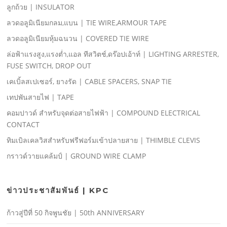
ลูกถ้วย | INSULATOR
ลวดอลูมิเนียมกลม,แบน | TIE WIRE,ARMOUR TAPE
ลวดอลูมิเนียมหุ้มฉนวน | COVERED TIE WIRE
ล่อฟ้าแรงสูง,แรงตํ่า,แอล ทีสวิตช์,ดร๊อปเอ้าท์ | LIGHTING ARRESTER,
FUSE SWITCH, DROP OUT
เคเบิ้ลสเปเซอร์, ยางรัด | CABLE SPACERS, SNAP TIE
เทปพันสายไฟ | TAPE
คอมปาวด์ สําหรับจุดต่อสายไฟฟ้า | COMPOUND ELECTRICAL
CONTACT
ทิมเบิลเคลวิสสําหรับฟรีฟอร์มเข้าปลายสาย | THIMBLE CLEVIS
กราวด์วายแคล้มป์ | GROUND WIRE CLAMP
ข่าวประชาสัมพันธ์ | KPC
ก้าวสู่ปีที่ 50 กิจพูนชัย | 50th ANNIVERSARY