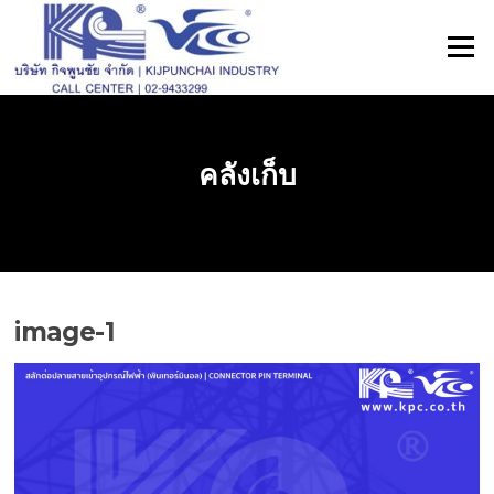
ข้าม
ไป
เมนู
ที่
เนื้อหา
คลังเก็บ
image-1