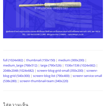
full (1024x682)
|
thumbnail (150x150)
|
medium (300x200)
|
medium_large (768x512)
|
large (790x526)
|
1536x1536 (1024x682)
|
2048x2048 (1024x682)
|
screenr-blog-grid-small (350x200)
|
screenr-
blog-grid (540x300)
|
screenr-blog-list (790x400)
|
screenr-service-small
(538x280)
|
screenr-thumbnail-team (340x220)
ใส่ความเห็น