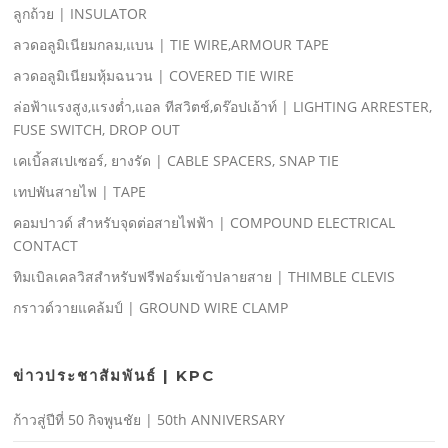
ลูกถ้วย | INSULATOR
ลวดอลูมิเนียมกลม,แบน | TIE WIRE,ARMOUR TAPE
ลวดอลูมิเนียมหุ้มฉนวน | COVERED TIE WIRE
ล่อฟ้าแรงสูง,แรงตํ่า,แอล ทีสวิตช์,ดร๊อปเอ้าท์ | LIGHTING ARRESTER,
FUSE SWITCH, DROP OUT
เคเบิ้ลสเปเซอร์, ยางรัด | CABLE SPACERS, SNAP TIE
เทปพันสายไฟ | TAPE
คอมปาวด์ สําหรับจุดต่อสายไฟฟ้า | COMPOUND ELECTRICAL
CONTACT
ทิมเบิลเคลวิสสําหรับฟรีฟอร์มเข้าปลายสาย | THIMBLE CLEVIS
กราวด์วายแคล้มป์ | GROUND WIRE CLAMP
ข่าวประชาสัมพันธ์ | KPC
ก้าวสู่ปีที่ 50 กิจพูนชัย | 50th ANNIVERSARY