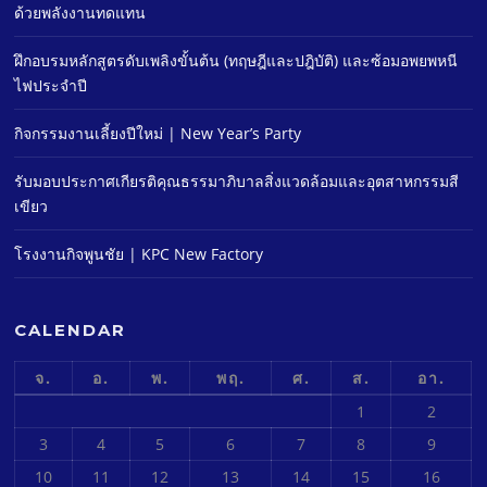
ด้วยพลังงานทดแทน
ฝึกอบรมหลักสูตรดับเพลิงขั้นต้น (ทฤษฎีและปฎิบัติ) และซ้อมอพยพหนี
ไฟประจําปี
กิจกรรมงานเลี้ยงปีใหม่ | New Year’s Party
รับมอบประกาศเกียรติคุณธรรมาภิบาลสิ่งแวดล้อมและอุตสาหกรรมสี
เขียว
โรงงานกิจพูนชัย | KPC New Factory
CALENDAR
จ.
อ.
พ.
พฤ.
ศ.
ส.
อา.
1
2
3
4
5
6
7
8
9
10
11
12
13
14
15
16