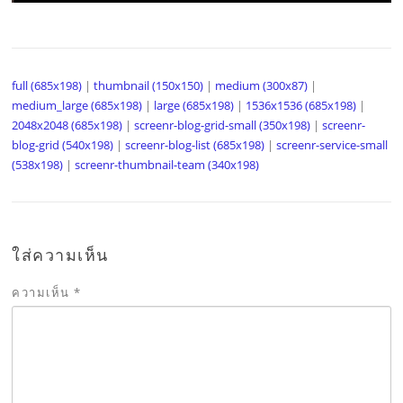
full (685x198)
|
thumbnail (150x150)
|
medium (300x87)
|
medium_large (685x198)
|
large (685x198)
|
1536x1536 (685x198)
|
2048x2048 (685x198)
|
screenr-blog-grid-small (350x198)
|
screenr-
blog-grid (540x198)
|
screenr-blog-list (685x198)
|
screenr-service-small
(538x198)
|
screenr-thumbnail-team (340x198)
ใส่ความเห็น
ความเห็น
*