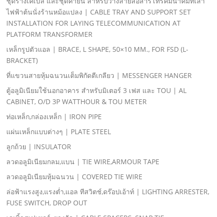
ชุดรางเคเบิล และชุดคํายัน สําหรับวางสายสื่อสารโทรคมนาคมที่เสา
ไฟฟ้าต้นนั่งร้านหม้อแปลง | CABLE TRAY AND SUPPORT SET
INSTALLATION FOR LAYING TELECOMMUNICATION AT
PLATFORM TRANSFORMER
เหล็กรูปตัวแอล | BRACE, L SHAPE, 50×10 MM., FOR FSD (L-
BRACKET)
ที่แขวนสายหุ้มฉนวนเต็มพิกัดตีเกลียว | MESSENGER HANGER
ตู้อลูมิเนียมใช้นอกอาคาร สําหรับมิเตอร์ 3 เฟส และ TOU | AL
CABINET, O/D 3P WATTHOUR & TOU METER
ท่อเหล็ก,กล่องเหล็ก | IRON PIPE
แผ่นเหล็กแบบต่างๆ | PLATE STEEL
ลูกถ้วย | INSULATOR
ลวดอลูมิเนียมกลม,แบน | TIE WIRE,ARMOUR TAPE
ลวดอลูมิเนียมหุ้มฉนวน | COVERED TIE WIRE
ล่อฟ้าแรงสูง,แรงตํ่า,แอล ทีสวิตช์,ดร๊อปเอ้าท์ | LIGHTING ARRESTER,
FUSE SWITCH, DROP OUT