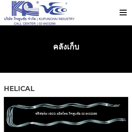
ข้าม
ไป
เมนู
ที่
เนื้อหา
คลังเก็บ
HELICAL