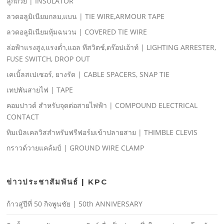
ลูกถ้วย | INSULATOR
ลวดอลูมิเนียมกลม,แบน | TIE WIRE,ARMOUR TAPE
ลวดอลูมิเนียมหุ้มฉนวน | COVERED TIE WIRE
ล่อฟ้าแรงสูง,แรงตํ่า,แอล ทีสวิตช์,ดร๊อปเอ้าท์ | LIGHTING ARRESTER,
FUSE SWITCH, DROP OUT
เคเบิ้ลสเปเซอร์, ยางรัด | CABLE SPACERS, SNAP TIE
เทปพันสายไฟ | TAPE
คอมปาวด์ สําหรับจุดต่อสายไฟฟ้า | COMPOUND ELECTRICAL
CONTACT
ทิมเบิลเคลวิสสําหรับฟรีฟอร์มเข้าปลายสาย | THIMBLE CLEVIS
กราวด์วายแคล้มป์ | GROUND WIRE CLAMP
ข่าวประชาสัมพันธ์ | KPC
ก้าวสู่ปีที่ 50 กิจพูนชัย | 50th ANNIVERSARY