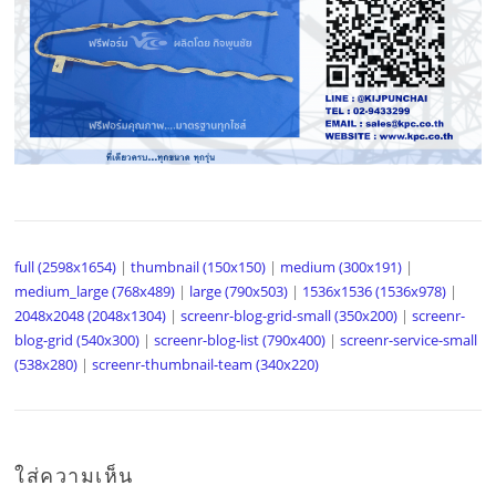
full (2598x1654)
|
thumbnail (150x150)
|
medium (300x191)
|
medium_large (768x489)
|
large (790x503)
|
1536x1536 (1536x978)
|
2048x2048 (2048x1304)
|
screenr-blog-grid-small (350x200)
|
screenr-
blog-grid (540x300)
|
screenr-blog-list (790x400)
|
screenr-service-small
(538x280)
|
screenr-thumbnail-team (340x220)
ใส่ความเห็น