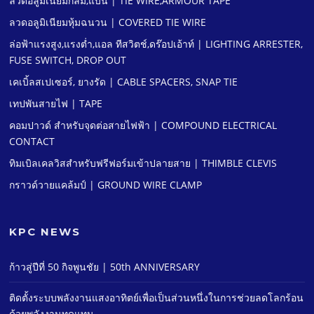
ลวดอลูมิเนียมกลม,แบน | TIE WIRE,ARMOUR TAPE
ลวดอลูมิเนียมหุ้มฉนวน | COVERED TIE WIRE
ล่อฟ้าแรงสูง,แรงตํ่า,แอล ทีสวิตช์,ดร๊อปเอ้าท์ | LIGHTING ARRESTER,
FUSE SWITCH, DROP OUT
เคเบิ้ลสเปเซอร์, ยางรัด | CABLE SPACERS, SNAP TIE
เทปพันสายไฟ | TAPE
คอมปาวด์ สําหรับจุดต่อสายไฟฟ้า | COMPOUND ELECTRICAL
CONTACT
ทิมเบิลเคลวิสสําหรับฟรีฟอร์มเข้าปลายสาย | THIMBLE CLEVIS
กราวด์วายแคล้มป์ | GROUND WIRE CLAMP
KPC NEWS
ก้าวสู่ปีที่ 50 กิจพูนชัย | 50th ANNIVERSARY
ติดตั้งระบบพลังงานแสงอาทิตย์เพื่อเป็นส่วนหนึ่งในการช่วยลดโลกร้อน
ด้วยพลังงานทดแทน