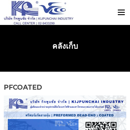
ข้าม
ไป
เมนู
ที่
เนื้อหา
คลังเก็บ
PFCOATED