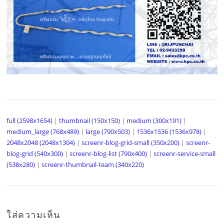
full (2598x1654)
|
thumbnail (150x150)
|
medium (300x191)
|
medium_large (768x489)
|
large (790x503)
|
1536x1536 (1536x978)
|
2048x2048 (2048x1304)
|
screenr-blog-grid-small (350x200)
|
screenr-
blog-grid (540x300)
|
screenr-blog-list (790x400)
|
screenr-service-small
(538x280)
|
screenr-thumbnail-team (340x220)
ใส่ความเห็น