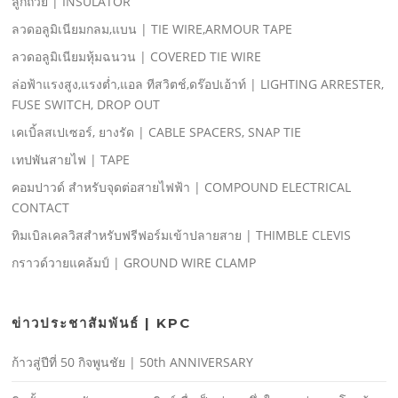
ลูกถ้วย | INSULATOR
ลวดอลูมิเนียมกลม,แบน | TIE WIRE,ARMOUR TAPE
ลวดอลูมิเนียมหุ้มฉนวน | COVERED TIE WIRE
ล่อฟ้าแรงสูง,แรงตํ่า,แอล ทีสวิตช์,ดร๊อปเอ้าท์ | LIGHTING ARRESTER,
FUSE SWITCH, DROP OUT
เคเบิ้ลสเปเซอร์, ยางรัด | CABLE SPACERS, SNAP TIE
เทปพันสายไฟ | TAPE
คอมปาวด์ สําหรับจุดต่อสายไฟฟ้า | COMPOUND ELECTRICAL
CONTACT
ทิมเบิลเคลวิสสําหรับฟรีฟอร์มเข้าปลายสาย | THIMBLE CLEVIS
กราวด์วายแคล้มป์ | GROUND WIRE CLAMP
ข่าวประชาสัมพันธ์ | KPC
ก้าวสู่ปีที่ 50 กิจพูนชัย | 50th ANNIVERSARY