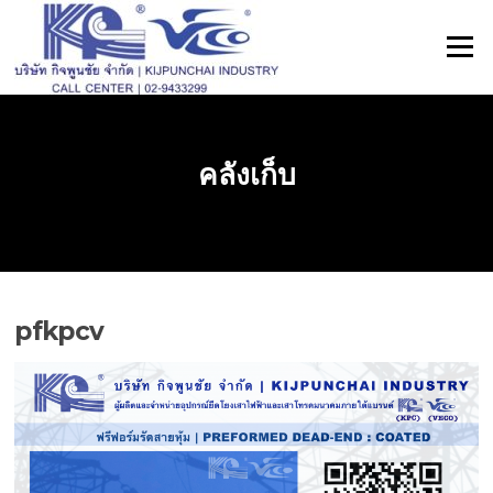
ข้าม
ไป
เมนู
ที่
เนื้อหา
คลังเก็บ
pfkpcv