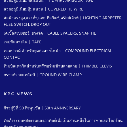
ลวดอลูมิเนียมกลม,แบน | TIE WIRE,ARMOUR TAPE
ลวดอลูมิเนียมหุ้มฉนวน | COVERED TIE WIRE
ล่อฟ้าแรงสูง,แรงตํ่า,แอล ทีสวิตช์,ดร๊อปเอ้าท์ | LIGHTING ARRESTER,
FUSE SWITCH, DROP OUT
เคเบิ้ลสเปเซอร์, ยางรัด | CABLE SPACERS, SNAP TIE
เทปพันสายไฟ | TAPE
คอมปาวด์ สําหรับจุดต่อสายไฟฟ้า | COMPOUND ELECTRICAL
CONTACT
ทิมเบิลเคลวิสสําหรับฟรีฟอร์มเข้าปลายสาย | THIMBLE CLEVIS
กราวด์วายแคล้มป์ | GROUND WIRE CLAMP
KPC NEWS
ก้าวสู่ปีที่ 50 กิจพูนชัย | 50th ANNIVERSARY
ติดตั้งระบบพลังงานแสงอาทิตย์เพื่อเป็นส่วนหนึ่งในการช่วยลดโลกร้อน
ด้วยพลังงานทดแทน