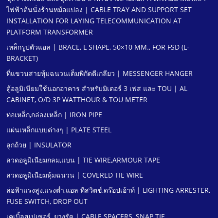
ไฟฟ้าต้นนั่งร้านหม้อแปลง | CABLE TRAY AND SUPPORT SET
INSTALLATION FOR LAYING TELECOMMUNICATION AT
PLATFORM TRANSFORMER
เหล็กรูปตัวแอล | BRACE, L SHAPE, 50×10 MM., FOR FSD (L-
BRACKET)
ที่แขวนสายหุ้มฉนวนเต็มพิกัดตีเกลียว | MESSENGER HANGER
ตู้อลูมิเนียมใช้นอกอาคาร สําหรับมิเตอร์ 3 เฟส และ TOU | AL
CABINET, O/D 3P WATTHOUR & TOU METER
ท่อเหล็ก,กล่องเหล็ก | IRON PIPE
แผ่นเหล็กแบบต่างๆ | PLATE STEEL
ลูกถ้วย | INSULATOR
ลวดอลูมิเนียมกลม,แบน | TIE WIRE,ARMOUR TAPE
ลวดอลูมิเนียมหุ้มฉนวน | COVERED TIE WIRE
ล่อฟ้าแรงสูง,แรงตํ่า,แอล ทีสวิตช์,ดร๊อปเอ้าท์ | LIGHTING ARRESTER,
FUSE SWITCH, DROP OUT
เคเบิ้ลสเปเซอร์, ยางรัด | CABLE SPACERS, SNAP TIE