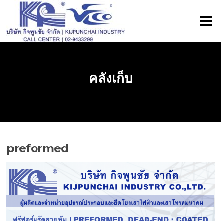
ข้าม
ไป
เมนู
ที่
เนื้อหา
คลังเก็บ
preformed