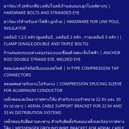
ฮาร์ดแวร์ (สลักเกลียว,สตับโบลท์,ก้านสมอบก,ฮุกโบลท์ต่างๆ) |
HARDWARE BOLTS AND STRANDED EYE
ฮาร์ดแวร์สําหรับเสาไฟฟ้า,ลูกถ้วย | HARDWARE FOR LINE POLE,
INSULATOR
แคล้มป์ 1,2,3 สลัก (ยูแคล้มป์ , แคล้มป์ 2 สลัก , กายแคล้มป์ 3 สลัก ) |
CLAMP (SINGLE,DOUBLE AND TRIPLE BOLTS)
ก้านสมอบกแบบห่วงสองร่อง,แบบเชื่อมด้วยตะเข็บไฟฟ้า | ANCHOR
ROD DOUBLE STRAND EYE, WELDED EYE
คอนเนคเตอร์ชนิดบีบแบบเอชไทส์ | H-TYPE COMPRESSION TAP
CONNECTORS
หลอดต่อสายรับแรง,ไม่รับแรง | COMPRESSION SPLICING SLEEVE
FOR ALUMINIUM CONDUCTOR
เหล็กคอนเคเบิลอากาศทางโค้ง สําหรับระบบจําหน่าย 22 Kv และ 33
Kv (ป.ปลา) | AERIAL CABLE SUPPORT BRACKET FOR 22 kV AND
33 kV DISTRIBUTION SYSTEMS
เหล็กคอนจับยึดสายสะพาน สําหรับติดตั้งกับคอนเหล็กเคเบิลอากาศทาง
โค้ง | MESSENGER GROUND WIRE BRACKET FOR AERIAL CABLE