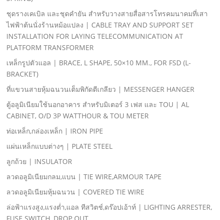
ชุดรางเคเบิล และชุดคํายัน สําหรับวางสายสื่อสารโทรคมนาคมที่เสา
ไฟฟ้าต้นนั่งร้านหม้อแปลง | CABLE TRAY AND SUPPORT SET
INSTALLATION FOR LAYING TELECOMMUNICATION AT
PLATFORM TRANSFORMER
เหล็กรูปตัวแอล | BRACE, L SHAPE, 50×10 MM., FOR FSD (L-
BRACKET)
ที่แขวนสายหุ้มฉนวนเต็มพิกัดตีเกลียว | MESSENGER HANGER
ตู้อลูมิเนียมใช้นอกอาคาร สําหรับมิเตอร์ 3 เฟส และ TOU | AL
CABINET, O/D 3P WATTHOUR & TOU METER
ท่อเหล็ก,กล่องเหล็ก | IRON PIPE
แผ่นเหล็กแบบต่างๆ | PLATE STEEL
ลูกถ้วย | INSULATOR
ลวดอลูมิเนียมกลม,แบน | TIE WIRE,ARMOUR TAPE
ลวดอลูมิเนียมหุ้มฉนวน | COVERED TIE WIRE
ล่อฟ้าแรงสูง,แรงตํ่า,แอล ทีสวิตช์,ดร๊อปเอ้าท์ | LIGHTING ARRESTER,
FUSE SWITCH, DROP OUT