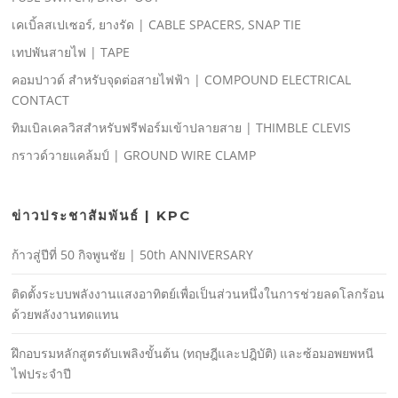
เคเบิ้ลสเปเซอร์, ยางรัด | CABLE SPACERS, SNAP TIE
เทปพันสายไฟ | TAPE
คอมปาวด์ สําหรับจุดต่อสายไฟฟ้า | COMPOUND ELECTRICAL
CONTACT
ทิมเบิลเคลวิสสําหรับฟรีฟอร์มเข้าปลายสาย | THIMBLE CLEVIS
กราวด์วายแคล้มป์ | GROUND WIRE CLAMP
ข่าวประชาสัมพันธ์ | KPC
ก้าวสู่ปีที่ 50 กิจพูนชัย | 50th ANNIVERSARY
ติดตั้งระบบพลังงานแสงอาทิตย์เพื่อเป็นส่วนหนึ่งในการช่วยลดโลกร้อน
ด้วยพลังงานทดแทน
ฝึกอบรมหลักสูตรดับเพลิงขั้นต้น (ทฤษฎีและปฎิบัติ) และซ้อมอพยพหนี
ไฟประจําปี