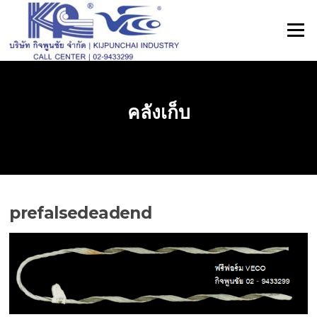
ข้าม
ไป
เมนู
ที่
เนื้อหา
คลังเก็บ
prefalsedeadend