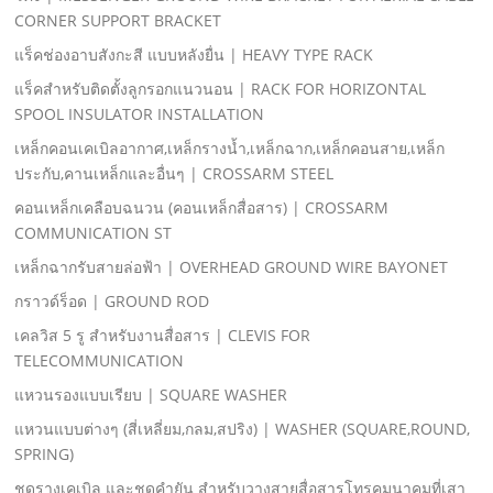
CORNER SUPPORT BRACKET
แร็คช่องอาบสังกะสี แบบหลังยื่น | HEAVY TYPE RACK
แร็คสําหรับติดตั้งลูกรอกแนวนอน | RACK FOR HORIZONTAL
SPOOL INSULATOR INSTALLATION
เหล็กคอนเคเบิลอากาศ,เหล็กรางนํ้า,เหล็กฉาก,เหล็กคอนสาย,เหล็ก
ประกับ,คานเหล็กและอื่นๆ | CROSSARM STEEL
คอนเหล็กเคลือบฉนวน (คอนเหล็กสื่อสาร) | CROSSARM
COMMUNICATION ST
เหล็กฉากรับสายล่อฟ้า | OVERHEAD GROUND WIRE BAYONET
กราวด์ร็อด | GROUND ROD
เคลวิส 5 รู สําหรับงานสื่อสาร | CLEVIS FOR
TELECOMMUNICATION
แหวนรองแบบเรียบ | SQUARE WASHER
แหวนแบบต่างๆ (สี่เหลี่ยม,กลม,สปริง) | WASHER (SQUARE,ROUND,
SPRING)
ชุดรางเคเบิล และชุดคํายัน สําหรับวางสายสื่อสารโทรคมนาคมที่เสา