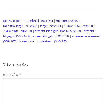
full (594x163)
|
thumbnail (150x150)
|
medium (300x82)
|
medium_large (594x163)
|
large (594x163)
|
1536x1536 (594x163)
|
2048x2048 (594x163)
|
screenr-blog-grid-small (350x163)
|
screenr-
blog-grid (540x163)
|
screenr-blog-list (594x163)
|
screenr-service-small
(538x163)
|
screenr-thumbnail-team (340x163)
ใส่ความเห็น
ความเห็น
*