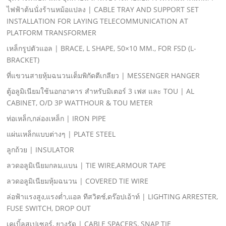
ไฟฟ้าต้นนั่งร้านหม้อแปลง | CABLE TRAY AND SUPPORT SET
INSTALLATION FOR LAYING TELECOMMUNICATION AT
PLATFORM TRANSFORMER
เหล็กรูปตัวแอล | BRACE, L SHAPE, 50×10 MM., FOR FSD (L-
BRACKET)
ที่แขวนสายหุ้มฉนวนเต็มพิกัดตีเกลียว | MESSENGER HANGER
ตู้อลูมิเนียมใช้นอกอาคาร สําหรับมิเตอร์ 3 เฟส และ TOU | AL
CABINET, O/D 3P WATTHOUR & TOU METER
ท่อเหล็ก,กล่องเหล็ก | IRON PIPE
แผ่นเหล็กแบบต่างๆ | PLATE STEEL
ลูกถ้วย | INSULATOR
ลวดอลูมิเนียมกลม,แบน | TIE WIRE,ARMOUR TAPE
ลวดอลูมิเนียมหุ้มฉนวน | COVERED TIE WIRE
ล่อฟ้าแรงสูง,แรงตํ่า,แอล ทีสวิตช์,ดร๊อปเอ้าท์ | LIGHTING ARRESTER,
FUSE SWITCH, DROP OUT
เคเบิ้ลสเปเซอร์, ยางรัด | CABLE SPACERS, SNAP TIE