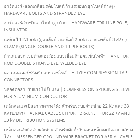
ฮาร์ดแวร์ (สลักเกลียว,สตับโบลท์,ก้านสมอบก,ฮุกโบลท์ต่างๆ) |
HARDWARE BOLTS AND STRANDED EYE
ฮาร์ดแวร์สําหรับเสาไฟฟ้า,ลูกถ้วย | HARDWARE FOR LINE POLE,
INSULATOR
แคล้มป์ 1,2,3 สลัก (ยูแคล้มป์ , แคล้มป์ 2 สลัก , กายแคล้มป์ 3 สลัก ) |
CLAMP (SINGLE,DOUBLE AND TRIPLE BOLTS)
ก้านสมอบกแบบห่วงสองร่อง,แบบเชื่อมด้วยตะเข็บไฟฟ้า | ANCHOR
ROD DOUBLE STRAND EYE, WELDED EYE
คอนเนคเตอร์ชนิดบีบแบบเอชไทส์ | H-TYPE COMPRESSION TAP
CONNECTORS
หลอดต่อสายรับแรง,ไม่รับแรง | COMPRESSION SPLICING SLEEVE
FOR ALUMINIUM CONDUCTOR
เหล็กคอนเคเบิลอากาศทางโค้ง สําหรับระบบจําหน่าย 22 Kv และ 33
Kv (ป.ปลา) | AERIAL CABLE SUPPORT BRACKET FOR 22 kV AND
33 kV DISTRIBUTION SYSTEMS
เหล็กคอนจับยึดสายสะพาน สําหรับติดตั้งกับคอนเหล็กเคเบิลอากาศทาง
โค้ง | MESSENGER GROUND WIRE BRACKET FOR AERIAL CABLE