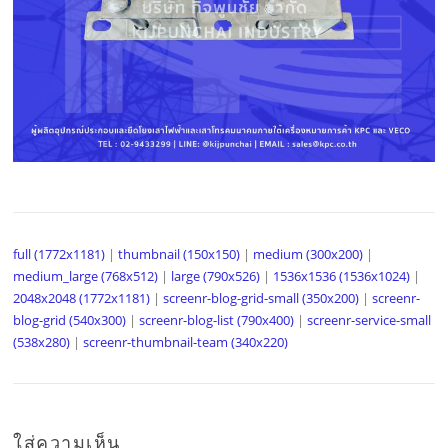
full (1772x1181)
|
thumbnail (150x150)
|
medium (300x200)
|
medium_large (768x512)
|
large (790x526)
|
1536x1536 (1536x1024)
|
2048x2048 (1772x1181)
|
screenr-blog-grid-small (350x200)
|
screenr-
blog-grid (540x300)
|
screenr-blog-list (790x400)
|
screenr-service-small
(538x280)
|
screenr-thumbnail-team (340x220)
ใส่ความเห็น