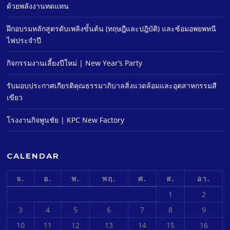
ด้วยพลังงานทดแทน
ฝึกอบรมหลักสูตรดับเพลิงขั้นต้น (ทฤษฎีและปฎิบัติ) และซ้อมอพยพหนี
ไฟประจําปี
กิจกรรมงานเลี้ยงปีใหม่ | New Year’s Party
รับมอบประกาศเกียรติคุณธรรมาภิบาลสิ่งแวดล้อมและอุตสาหกรรมสี
เขียว
โรงงานกิจพูนชัย | KPC New Factory
CALENDAR
จ.
อ.
พ.
พฤ.
ศ.
ส.
อา.
1
2
3
4
5
6
7
8
9
10
11
12
13
14
15
16