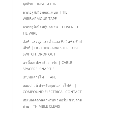
ลูกถ้วย | INSULATOR
ลวดอลูมิเนียมกลม,แบน | TIE
WIRE,ARMOUR TAPE
ลวดอลูมิเนียมหุ้มฉนวน | COVERED
TIE WIRE
ล่อฟ้าแรงสูง,แรงตํ่า,แอล ทีสวิตช์,ดร๊อป
เอ้าท์ | LIGHTING ARRESTER, FUSE
SWITCH, DROP OUT
เคเบิ้ลสเปเซอร์, ยางรัด | CABLE
SPACERS, SNAP TIE
เทปพันสายไฟ | TAPE
คอมปาวด์ สําหรับจุดต่อสายไฟฟ้า |
COMPOUND ELECTRICAL CONTACT
ทิมเบิลเคลวิสสําหรับฟรีฟอร์มเข้าปลาย
สาย | THIMBLE CLEVIS