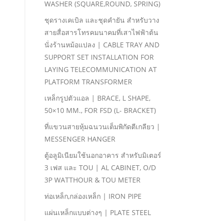
WASHER (SQUARE,ROUND, SPRING)
ชุดรางเคเบิล และชุดคํายัน สําหรับวาง
สายสื่อสารโทรคมนาคมที่เสาไฟฟ้าต้น
นั่งร้านหม้อแปลง | CABLE TRAY AND
SUPPORT SET INSTALLATION FOR
LAYING TELECOMMUNICATION AT
PLATFORM TRANSFORMER
เหล็กรูปตัวแอล | BRACE, L SHAPE,
50×10 MM., FOR FSD (L- BRACKET)
ที่แขวนสายหุ้มฉนวนเต็มพิกัดตีเกลียว |
MESSENGER HANGER
ตู้อลูมิเนียมใช้นอกอาคาร สําหรับมิเตอร์
3 เฟส และ TOU | AL CABINET, O/D
3P WATTHOUR & TOU METER
ท่อเหล็ก,กล่องเหล็ก | IRON PIPE
แผ่นเหล็กแบบต่างๆ | PLATE STEEL