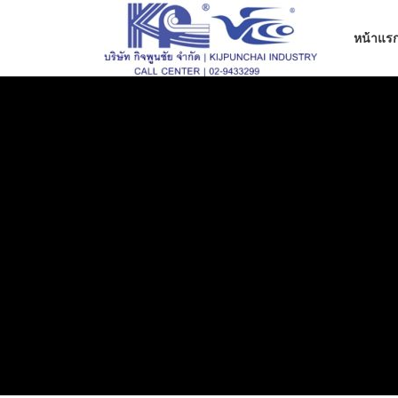
ข้าม
ไป
หน้าแร
ที่
เนื้อหา