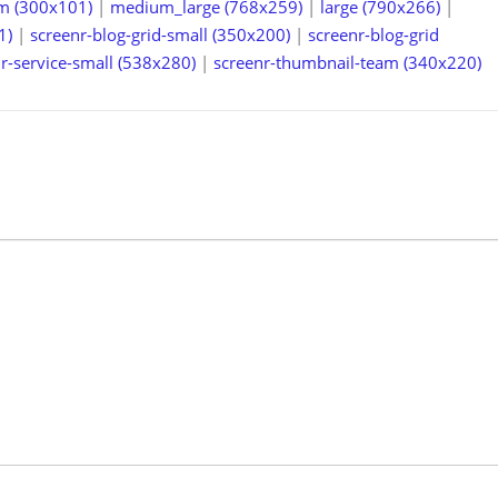
m (300x101)
|
medium_large (768x259)
|
large (790x266)
|
1)
|
screenr-blog-grid-small (350x200)
|
screenr-blog-grid
r-service-small (538x280)
|
screenr-thumbnail-team (340x220)