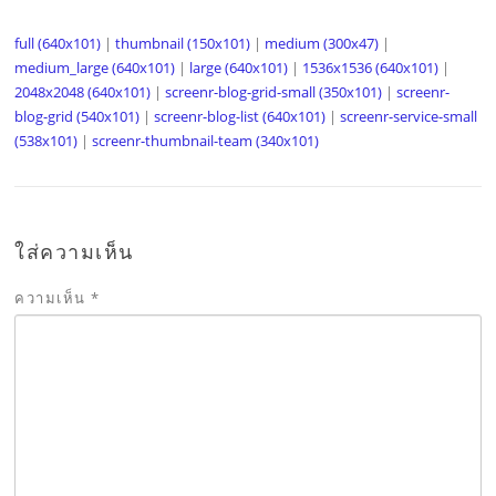
full (640x101)
|
thumbnail (150x101)
|
medium (300x47)
|
medium_large (640x101)
|
large (640x101)
|
1536x1536 (640x101)
|
2048x2048 (640x101)
|
screenr-blog-grid-small (350x101)
|
screenr-
blog-grid (540x101)
|
screenr-blog-list (640x101)
|
screenr-service-small
(538x101)
|
screenr-thumbnail-team (340x101)
ใส่ความเห็น
ความเห็น
*