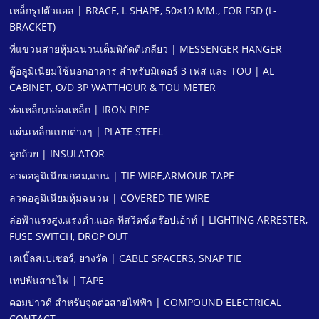
เหล็กรูปตัวแอล | BRACE, L SHAPE, 50×10 MM., FOR FSD (L-
BRACKET)
ที่แขวนสายหุ้มฉนวนเต็มพิกัดตีเกลียว | MESSENGER HANGER
ตู้อลูมิเนียมใช้นอกอาคาร สําหรับมิเตอร์ 3 เฟส และ TOU | AL
CABINET, O/D 3P WATTHOUR & TOU METER
ท่อเหล็ก,กล่องเหล็ก | IRON PIPE
แผ่นเหล็กแบบต่างๆ | PLATE STEEL
ลูกถ้วย | INSULATOR
ลวดอลูมิเนียมกลม,แบน | TIE WIRE,ARMOUR TAPE
ลวดอลูมิเนียมหุ้มฉนวน | COVERED TIE WIRE
ล่อฟ้าแรงสูง,แรงตํ่า,แอล ทีสวิตช์,ดร๊อปเอ้าท์ | LIGHTING ARRESTER,
FUSE SWITCH, DROP OUT
เคเบิ้ลสเปเซอร์, ยางรัด | CABLE SPACERS, SNAP TIE
เทปพันสายไฟ | TAPE
คอมปาวด์ สําหรับจุดต่อสายไฟฟ้า | COMPOUND ELECTRICAL
CONTACT