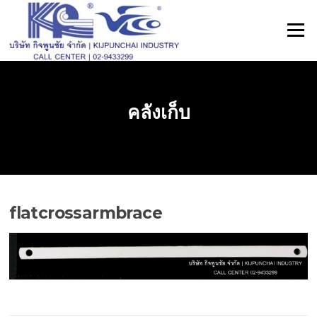
ข้าม
ไป
เมนู
ที่
เนื้อหา
คลังเก็บ
flatcrossarmbrace