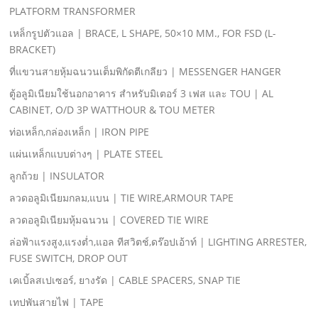
PLATFORM TRANSFORMER
เหล็กรูปตัวแอล | BRACE, L SHAPE, 50×10 MM., FOR FSD (L-
BRACKET)
ที่แขวนสายหุ้มฉนวนเต็มพิกัดตีเกลียว | MESSENGER HANGER
ตู้อลูมิเนียมใช้นอกอาคาร สําหรับมิเตอร์ 3 เฟส และ TOU | AL
CABINET, O/D 3P WATTHOUR & TOU METER
ท่อเหล็ก,กล่องเหล็ก | IRON PIPE
แผ่นเหล็กแบบต่างๆ | PLATE STEEL
ลูกถ้วย | INSULATOR
ลวดอลูมิเนียมกลม,แบน | TIE WIRE,ARMOUR TAPE
ลวดอลูมิเนียมหุ้มฉนวน | COVERED TIE WIRE
ล่อฟ้าแรงสูง,แรงตํ่า,แอล ทีสวิตช์,ดร๊อปเอ้าท์ | LIGHTING ARRESTER,
FUSE SWITCH, DROP OUT
เคเบิ้ลสเปเซอร์, ยางรัด | CABLE SPACERS, SNAP TIE
เทปพันสายไฟ | TAPE