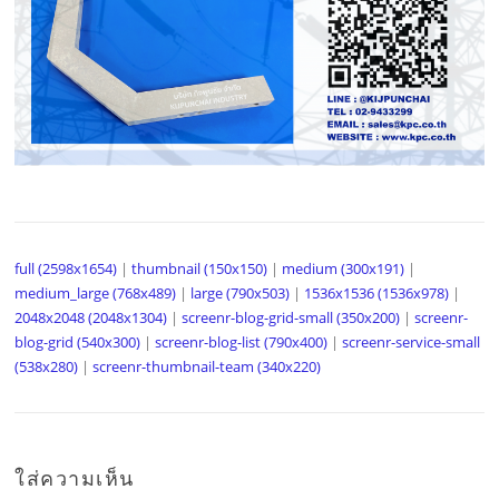
full (2598x1654)
|
thumbnail (150x150)
|
medium (300x191)
|
medium_large (768x489)
|
large (790x503)
|
1536x1536 (1536x978)
|
2048x2048 (2048x1304)
|
screenr-blog-grid-small (350x200)
|
screenr-
blog-grid (540x300)
|
screenr-blog-list (790x400)
|
screenr-service-small
(538x280)
|
screenr-thumbnail-team (340x220)
ใส่ความเห็น