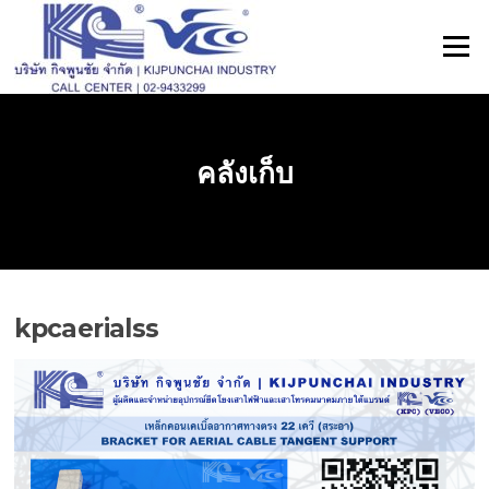
ข้าม
ไป
เมนู
ที่
เนื้อหา
คลังเก็บ
kpcaerialss