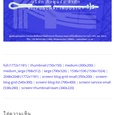
full (1772x1181)
|
thumbnail (150x150)
|
medium (300x200)
|
medium_large (768x512)
|
large (790x526)
|
1536x1536 (1536x1024)
|
2048x2048 (1772x1181)
|
screenr-blog-grid-small (350x200)
|
screenr-
blog-grid (540x300)
|
screenr-blog-list (790x400)
|
screenr-service-small
(538x280)
|
screenr-thumbnail-team (340x220)
ใส่ความเห็น