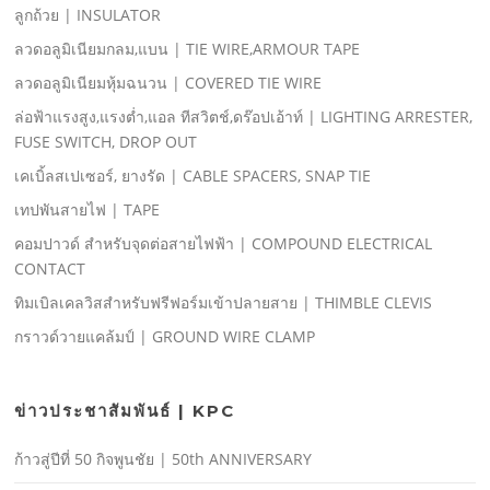
ลูกถ้วย | INSULATOR
ลวดอลูมิเนียมกลม,แบน | TIE WIRE,ARMOUR TAPE
ลวดอลูมิเนียมหุ้มฉนวน | COVERED TIE WIRE
ล่อฟ้าแรงสูง,แรงตํ่า,แอล ทีสวิตช์,ดร๊อปเอ้าท์ | LIGHTING ARRESTER,
FUSE SWITCH, DROP OUT
เคเบิ้ลสเปเซอร์, ยางรัด | CABLE SPACERS, SNAP TIE
เทปพันสายไฟ | TAPE
คอมปาวด์ สําหรับจุดต่อสายไฟฟ้า | COMPOUND ELECTRICAL
CONTACT
ทิมเบิลเคลวิสสําหรับฟรีฟอร์มเข้าปลายสาย | THIMBLE CLEVIS
กราวด์วายแคล้มป์ | GROUND WIRE CLAMP
ข่าวประชาสัมพันธ์ | KPC
ก้าวสู่ปีที่ 50 กิจพูนชัย | 50th ANNIVERSARY