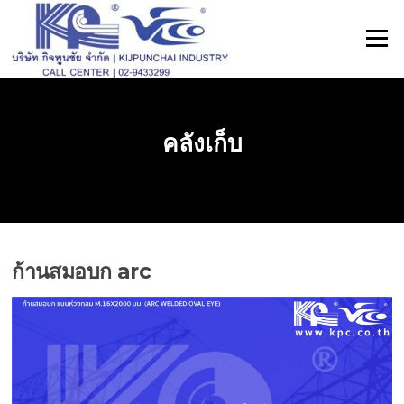
ข้าม
ไป
เมนู
ที่
เนื้อหา
คลังเก็บ
ก้านสมอบก arc