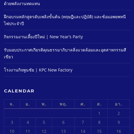
ด้วยพลังงานทดแทน
ฝึกอบรมหลักสูตรดับเพลิงขั้นต้น (ทฤษฎีและปฎิบัติ) และซ้อมอพยพหนี
ไฟประจําปี
กิจกรรมงานเลี้ยงปีใหม่ | New Year’s Party
รับมอบประกาศเกียรติคุณธรรมาภิบาลสิ่งแวดล้อมและอุตสาหกรรมสี
เขียว
โรงงานกิจพูนชัย | KPC New Factory
CALENDAR
จ.
อ.
พ.
พฤ.
ศ.
ส.
อา.
1
2
3
4
5
6
7
8
9
10
11
12
13
14
15
16