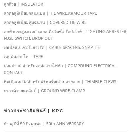
ลูกถ้วย | INSULATOR
ลวดอลูมิเนียมกลม,แบน | TIE WIRE,ARMOUR TAPE
ลวดอลูมิเนียมหุ้มฉนวน | COVERED TIE WIRE
ล่อฟ้าแรงสูง,แรงตํ่า,แอล ทีสวิตช์,ดร๊อปเอ้าท์ | LIGHTING ARRESTER,
FUSE SWITCH, DROP OUT
เคเบิ้ลสเปเซอร์, ยางรัด | CABLE SPACERS, SNAP TIE
เทปพันสายไฟ | TAPE
คอมปาวด์ สําหรับจุดต่อสายไฟฟ้า | COMPOUND ELECTRICAL
CONTACT
ทิมเบิลเคลวิสสําหรับฟรีฟอร์มเข้าปลายสาย | THIMBLE CLEVIS
กราวด์วายแคล้มป์ | GROUND WIRE CLAMP
ข่าวประชาสัมพันธ์ | KPC
ก้าวสู่ปีที่ 50 กิจพูนชัย | 50th ANNIVERSARY