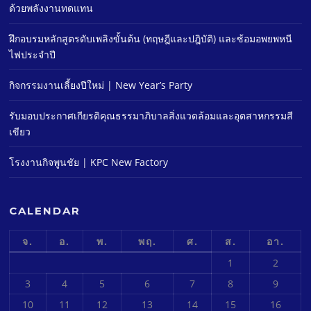
ด้วยพลังงานทดแทน
ฝึกอบรมหลักสูตรดับเพลิงขั้นต้น (ทฤษฎีและปฎิบัติ) และซ้อมอพยพหนี
ไฟประจําปี
กิจกรรมงานเลี้ยงปีใหม่ | New Year’s Party
รับมอบประกาศเกียรติคุณธรรมาภิบาลสิ่งแวดล้อมและอุตสาหกรรมสี
เขียว
โรงงานกิจพูนชัย | KPC New Factory
CALENDAR
จ.
อ.
พ.
พฤ.
ศ.
ส.
อา.
1
2
3
4
5
6
7
8
9
10
11
12
13
14
15
16