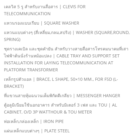
เคลวิส 5 รู สําหรับงานสื่อสาร | CLEVIS FOR
TELECOMMUNICATION
แหวนรองแบบเรียบ | SQUARE WASHER
แหวนแบบต่างๆ (สี่เหลี่ยม,กลม,สปริง) | WASHER (SQUARE,ROUND,
SPRING)
ชุดรางเคเบิล และชุดคํายัน สําหรับวางสายสื่อสารโทรคมนาคมที่เสา
ไฟฟ้าต้นนั่งร้านหม้อแปลง | CABLE TRAY AND SUPPORT SET
INSTALLATION FOR LAYING TELECOMMUNICATION AT
PLATFORM TRANSFORMER
เหล็กรูปตัวแอล | BRACE, L SHAPE, 50×10 MM., FOR FSD (L-
BRACKET)
ที่แขวนสายหุ้มฉนวนเต็มพิกัดตีเกลียว | MESSENGER HANGER
ตู้อลูมิเนียมใช้นอกอาคาร สําหรับมิเตอร์ 3 เฟส และ TOU | AL
CABINET, O/D 3P WATTHOUR & TOU METER
ท่อเหล็ก,กล่องเหล็ก | IRON PIPE
แผ่นเหล็กแบบต่างๆ | PLATE STEEL