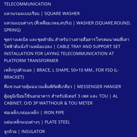
TELECOMMUNICATION
แหวนรองแบบเรียบ | SQUARE WASHER
แหวนแบบต่างๆ (สี่เหลี่ยม,กลม,สปริง) | WASHER (SQUARE,ROUND,
SPRING)
ชุดรางเคเบิล และชุดคํายัน สําหรับวางสายสื่อสารโทรคมนาคมที่เสา
ไฟฟ้าต้นนั่งร้านหม้อแปลง | CABLE TRAY AND SUPPORT SET
INSTALLATION FOR LAYING TELECOMMUNICATION AT
PLATFORM TRANSFORMER
เหล็กรูปตัวแอล | BRACE, L SHAPE, 50×10 MM., FOR FSD (L-
BRACKET)
ที่แขวนสายหุ้มฉนวนเต็มพิกัดตีเกลียว | MESSENGER HANGER
ตู้อลูมิเนียมใช้นอกอาคาร สําหรับมิเตอร์ 3 เฟส และ TOU | AL
CABINET, O/D 3P WATTHOUR & TOU METER
ท่อเหล็ก,กล่องเหล็ก | IRON PIPE
แผ่นเหล็กแบบต่างๆ | PLATE STEEL
ลูกถ้วย | INSULATOR