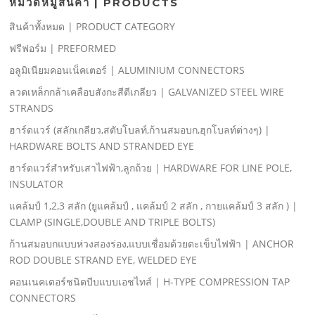
หมวดหมู่สินค้า | PRODUCTS
สินค้าทั้งหมด | PRODUCT CATEGORY
ฟรีฟอร์ม | PREFORMED
อลูมิเนียมคอนเน็คเตอร์ | ALUMINIUM CONNECTORS
ลวดเหล็กกล้าเคลือบสังกะสีตีเกลียว | GALVANIZED STEEL WIRE
STRANDS
ฮาร์ดแวร์ (สลักเกลียว,สตับโบลท์,ก้านสมอบก,ฮุกโบลท์ต่างๆ) |
HARDWARE BOLTS AND STRANDED EYE
ฮาร์ดแวร์สําหรับเสาไฟฟ้า,ลูกถ้วย | HARDWARE FOR LINE POLE,
INSULATOR
แคล้มป์ 1,2,3 สลัก (ยูแคล้มป์ , แคล้มป์ 2 สลัก , กายแคล้มป์ 3 สลัก ) |
CLAMP (SINGLE,DOUBLE AND TRIPLE BOLTS)
ก้านสมอบกแบบห่วงสองร่อง,แบบเชื่อมด้วยตะเข็บไฟฟ้า | ANCHOR
ROD DOUBLE STRAND EYE, WELDED EYE
คอนเนคเตอร์ชนิดบีบแบบเอชไทส์ | H-TYPE COMPRESSION TAP
CONNECTORS